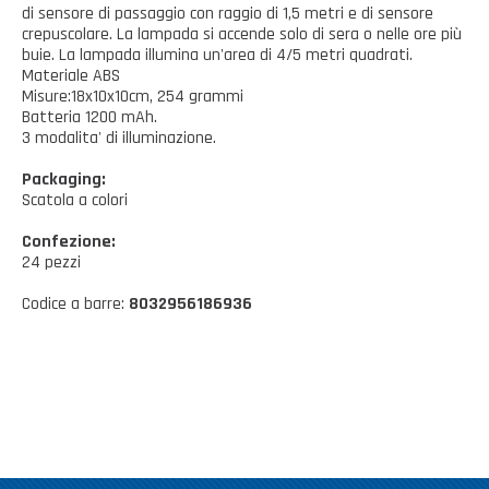
Casalinghi Cucina
di sensore di passaggio con raggio di 1,5 metri e di sensore
Dove siamo
NOVITÀ ED EVENTI
crepuscolare. La lampada si accende solo di sera o nelle ore più
Casalinghi Pulizia
buie. La lampada illumina un'area di 4/5 metri quadrati.
Materiale ABS
FAQ
Benessere e tempo libero
Misure:18x10x10cm, 254 grammi
Batteria 1200 mAh.
CATALOGHI
Giardinaggio e Ferramenta
3 modalita' di illuminazione.
Packaging:
Gazebo
Scatola a colori
Confezione:
24 pezzi
Codice a barre:
8032956186936