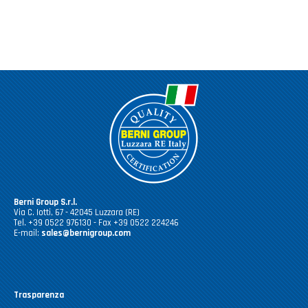
Casalinghi Cucina
Dove siamo
NOVITÀ ED EVENTI
Casalinghi Pulizia
FAQ
Benessere e tempo libero
CATALOGHI
Giardinaggio e Ferramenta
Gazebo
Berni Group S.r.l.
Via C. Iotti, 67 - 42045 Luzzara (RE)
Tel. +39 0522 976130 - Fax +39 0522 224246
E-mail:
sales@bernigroup.com
Trasparenza