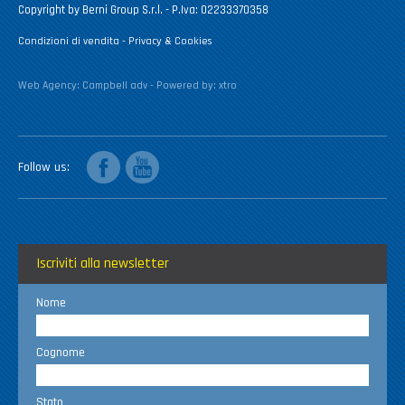
Copyright by Berni Group S.r.l. - P.Iva: 02233370358
Condizioni di vendita
-
Privacy & Cookies
Web Agency:
Campbell adv
- Powered by:
xtro
facebook
youtube
Follow us
Iscriviti alla newsletter
Nome
Cognome
Stato