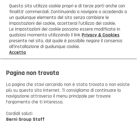
ita
Questo sito utilizza cookie propri e di terze parti anche con
AREA CLIENTI
finalità’ commerciali. Continuando a navigare o accedendo a
un qualunque elemento del sito senza cambiare le
impostazioni dei cookie, accetterai l’utilizzo dei cookie.
M
Le impostazioni dei cookie possono essere modificate in
qualsiasi momento utilizzando il link
Privacy & Cookies
presente nel sito, dal quale è possibile negare il consenso
all'installazione di qualunque cookie.
Accetto
HOME
AZIENDA
Pagina non trovata
Chi siamo
GAMMA PRODOTTI
La pagina che stavi cercando non è stata trovata o non esiste
più su questo sito internet. Ti consigliamo di continuare la
navigazione attraverso il menu principale per trovare
Illuminazione
PRODOTTI NOVITÀ
l’argomento che ti interessa.
Igienizzanti-mascherine-guanti
Prodotti in Promozione
Cordiali saluti
CONTATTI
Berni Group Staff
Borse, cesti e trolley
Richiesta Informazioni
SHOP PRIVATI