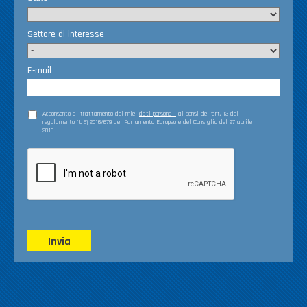
Settore di interesse
E-mail
Acconsento al trattamento dei miei
dati personali
ai sensi dell’art. 13 del
regolamento (UE) 2016/679 del Parlamento Europeo e del Consiglio del 27 aprile
2016
Invia