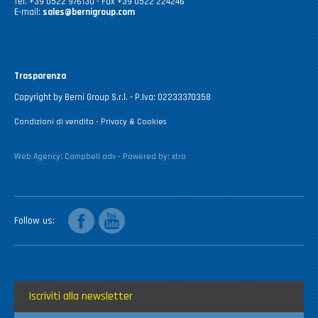
Tel. +39 0522 976130 - Fax +39 0522 224246
E-mail:
sales@bernigroup.com
Trasparenza
Copyright by Berni Group S.r.l. - P.Iva: 02233370358
Condizioni di vendita
-
Privacy & Cookies
Web Agency:
Campbell adv
- Powered by:
xtro
facebook
youtube
Follow us
Iscriviti alla newsletter