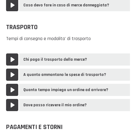
Casalinghi Cucina
Dove siamo
Cosa devo fare in caso di merce danneggiata?
NOVITÀ ED EVENTI
Casalinghi Pulizia
FAQ
Benessere e tempo libero
TRASPORTO
CATALOGHI
Giardinaggio e Ferramenta
Tempi di consegna e modalita' di trasporto
Gazebo
Chi paga il trasporto della merce?
A quanto ammontano le spese di trasporto?
Quanto tempo impiega un ordine ad arrivare?
Dove posso ricevere il mio ordine?
PAGAMENTI E STORNI