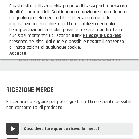
ita
Questo sito utilizza cookie propri e di terze parti anche con
AREA CLIENTI
finalità’ commerciali. Continuando a navigare o accedendo a
un qualunque elemento del sito senza cambiare le
impostazioni dei cookie, accetterai l’utilizzo dei cookie.
M
Le impostazioni dei cookie possono essere modificate in
qualsiasi momento utilizzando il link
Privacy & Cookies
presente nel sito, dal quale è possibile negare il consenso
all'installazione di qualunque cookie.
Accetto
HOME
DOMANDE E RISPOSTE FREQUENTI
AZIENDA
Chi siamo
GAMMA PRODOTTI
RICEZIONE MERCE
Illuminazione
PRODOTTI NOVITÀ
Procedura da seguire per poter gestire efficacemente possibili
non conformita' di prodotto
Igienizzanti-mascherine-guanti
Prodotti in Promozione
CONTATTI
Borse, cesti e trolley
Cosa devo fare quando ricevo la merce?
Richiesta Informazioni
SHOP PRIVATI