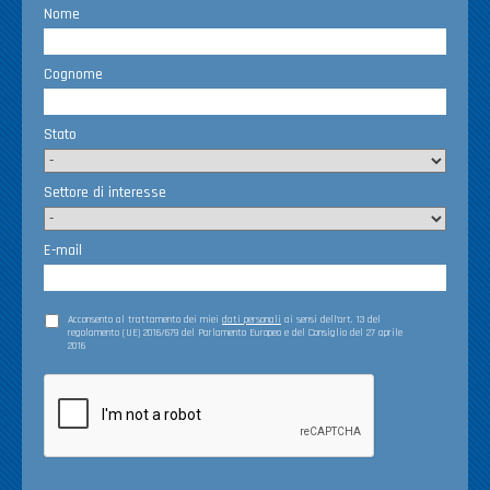
Nome
Cognome
Stato
Settore di interesse
E-mail
Acconsento al trattamento dei miei
dati personali
ai sensi dell’art. 13 del
regolamento (UE) 2016/679 del Parlamento Europeo e del Consiglio del 27 aprile
2016