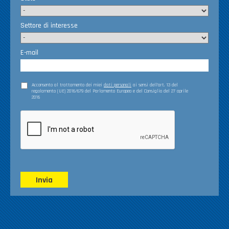
Settore di interesse
E-mail
Acconsento al trattamento dei miei
dati personali
ai sensi dell’art. 13 del
regolamento (UE) 2016/679 del Parlamento Europeo e del Consiglio del 27 aprile
2016
Invia