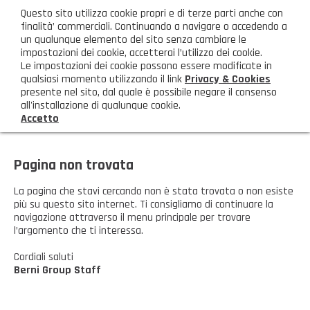
ita
Questo sito utilizza cookie propri e di terze parti anche con
AREA CLIENTI
finalità’ commerciali. Continuando a navigare o accedendo a
un qualunque elemento del sito senza cambiare le
impostazioni dei cookie, accetterai l’utilizzo dei cookie.
M
Le impostazioni dei cookie possono essere modificate in
qualsiasi momento utilizzando il link
Privacy & Cookies
presente nel sito, dal quale è possibile negare il consenso
all'installazione di qualunque cookie.
Accetto
HOME
AZIENDA
Pagina non trovata
Chi siamo
GAMMA PRODOTTI
La pagina che stavi cercando non è stata trovata o non esiste
più su questo sito internet. Ti consigliamo di continuare la
navigazione attraverso il menu principale per trovare
Illuminazione
PRODOTTI NOVITÀ
l’argomento che ti interessa.
Igienizzanti-mascherine-guanti
Prodotti in Promozione
Cordiali saluti
CONTATTI
Berni Group Staff
Borse, cesti e trolley
Richiesta Informazioni
SHOP PRIVATI