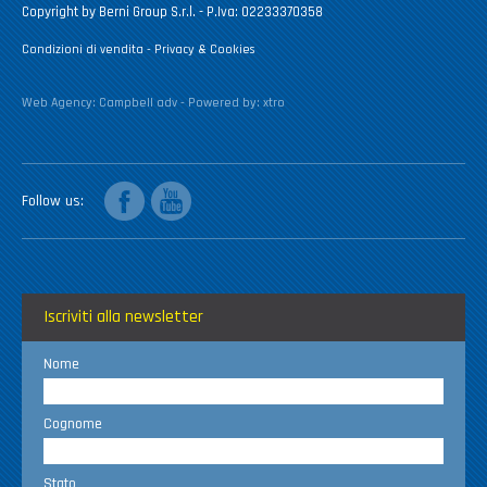
Copyright by Berni Group S.r.l. - P.Iva: 02233370358
Condizioni di vendita
-
Privacy & Cookies
Web Agency:
Campbell adv
- Powered by:
xtro
facebook
youtube
Follow us
Iscriviti alla newsletter
Nome
Cognome
Stato