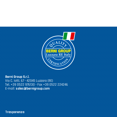
Casalinghi Cucina
Dove siamo
NOVITÀ ED EVENTI
Casalinghi Pulizia
FAQ
Benessere e tempo libero
CATALOGHI
Giardinaggio e Ferramenta
Gazebo
Berni Group S.r.l.
Via C. Iotti, 67 - 42045 Luzzara (RE)
Tel. +39 0522 976130 - Fax +39 0522 224246
E-mail:
sales@bernigroup.com
Trasparenza