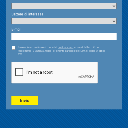
Settore di interesse
E-mail
Acconsento al trattamento dei miei
dati personali
ai sensi dell’art. 13 del
regolamento (UE) 2016/679 del Parlamento Europeo e del Consiglio del 27 aprile
2016
Invia