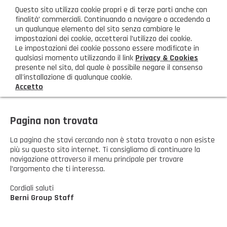
ita
Questo sito utilizza cookie propri e di terze parti anche con
AREA CLIENTI
finalità’ commerciali. Continuando a navigare o accedendo a
un qualunque elemento del sito senza cambiare le
impostazioni dei cookie, accetterai l’utilizzo dei cookie.
M
Le impostazioni dei cookie possono essere modificate in
qualsiasi momento utilizzando il link
Privacy & Cookies
presente nel sito, dal quale è possibile negare il consenso
all'installazione di qualunque cookie.
Accetto
HOME
AZIENDA
Pagina non trovata
Chi siamo
GAMMA PRODOTTI
La pagina che stavi cercando non è stata trovata o non esiste
più su questo sito internet. Ti consigliamo di continuare la
navigazione attraverso il menu principale per trovare
Illuminazione
PRODOTTI NOVITÀ
l’argomento che ti interessa.
Igienizzanti-mascherine-guanti
Prodotti in Promozione
Cordiali saluti
CONTATTI
Berni Group Staff
Borse, cesti e trolley
Richiesta Informazioni
SHOP PRIVATI