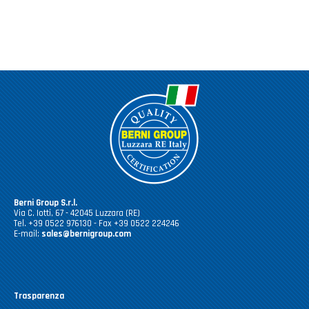
Casalinghi Cucina
Dove siamo
NOVITÀ ED EVENTI
Casalinghi Pulizia
FAQ
Benessere e tempo libero
CATALOGHI
Giardinaggio e Ferramenta
Gazebo
Berni Group S.r.l.
Via C. Iotti, 67 - 42045 Luzzara (RE)
Tel. +39 0522 976130 - Fax +39 0522 224246
E-mail:
sales@bernigroup.com
Trasparenza