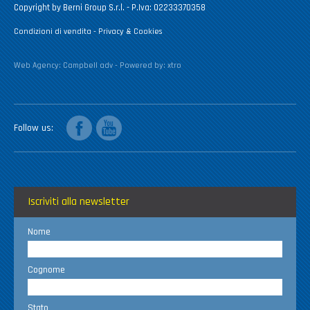
Copyright by Berni Group S.r.l. - P.Iva: 02233370358
Condizioni di vendita
-
Privacy & Cookies
Web Agency:
Campbell adv
- Powered by:
xtro
facebook
youtube
Follow us
Iscriviti alla newsletter
Nome
Cognome
Stato