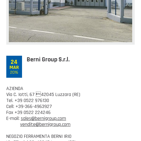
Casalinghi Cucina
Dove siamo
NOVITÀ ED EVENTI
Casalinghi Pulizia
FAQ
Benessere e tempo libero
CATALOGHI
Giardinaggio e Ferramenta
Gazebo
Berni Group S.r.l.
24
MAR
2016
AZIENDA
Via C. Iotti, 67 42045 Luzzara (RE)
Tel. +39 0522 976130
Cell: +39-366-4963927
Fax +39 0522 224246
E-mail:
sales@bernigroup.com
vendite@bernigroup.com
NEGOZIO FERRAMENTA BERNI IRIO