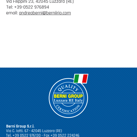
Via Filippini 23, 42045 Luzzara (RE)
Tel: +39-0522 976894
email:
andreaberni@berniirio.com
Berni Group S.r.l.
Via C. Iotti, 67 - 42045 Luzzara (RE)
Tel. +39 0522 976130 - Fax +39 0522 224246