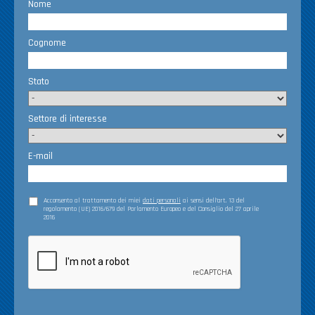
Nome
Cognome
Stato
Settore di interesse
E-mail
Acconsento al trattamento dei miei
dati personali
ai sensi dell’art. 13 del
regolamento (UE) 2016/679 del Parlamento Europeo e del Consiglio del 27 aprile
2016