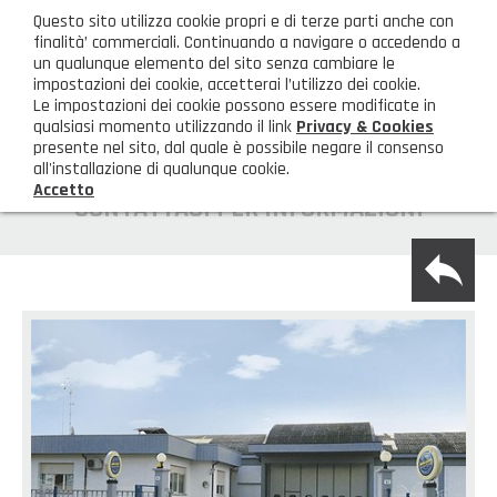
ita
Questo sito utilizza cookie propri e di terze parti anche con
AREA CLIENTI
finalità’ commerciali. Continuando a navigare o accedendo a
un qualunque elemento del sito senza cambiare le
impostazioni dei cookie, accetterai l’utilizzo dei cookie.
M
Le impostazioni dei cookie possono essere modificate in
qualsiasi momento utilizzando il link
Privacy & Cookies
presente nel sito, dal quale è possibile negare il consenso
all'installazione di qualunque cookie.
Accetto
HOME
CONTATTACI PER INFORMAZIONI
back
AZIENDA
Chi siamo
GAMMA PRODOTTI
Illuminazione
PRODOTTI NOVITÀ
Igienizzanti-mascherine-guanti
Prodotti in Promozione
CONTATTI
Borse, cesti e trolley
Richiesta Informazioni
SHOP PRIVATI