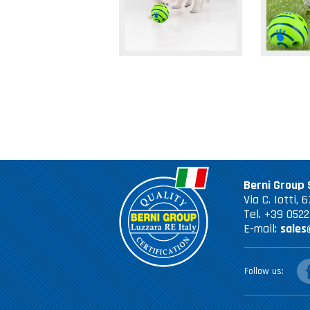
Berni Group S
Via C. Iotti,
Tel. +39 052
E-mail:
sales
fac
Follow us