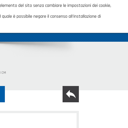
ita
 elemento del sito senza cambiare le impostazioni dei cookie,
AREA CLIENTI
TALOGHI
 quale è possibile negare il consenso all'installazione di
OVITÀ
CONTATTI
SHOP PRIVATI
1 CM
back
M