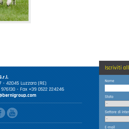
Iscriviti a
.r.l.
Nome
 67 - 42045 Luzzara (RE)
2 976130 - Fax +39 0522 224246
@bernigroup.com
Stato
ebook
youtube
Settore di inte
E-mail