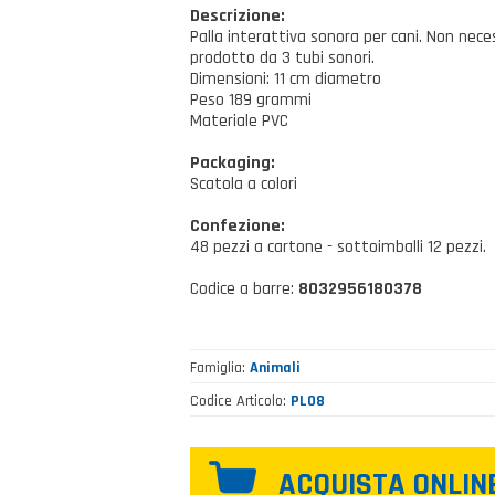
Descrizione:
Palla interattiva sonora per cani. Non nece
prodotto da 3 tubi sonori.
Dimensioni: 11 cm diametro
Peso 189 grammi
Materiale PVC
Packaging:
Scatola a colori
Confezione:
48 pezzi a cartone - sottoimballi 12 pezzi.
Codice a barre:
8032956180378
Famiglia
Animali
Codice Articolo
PL08
ACQUISTA ONLIN