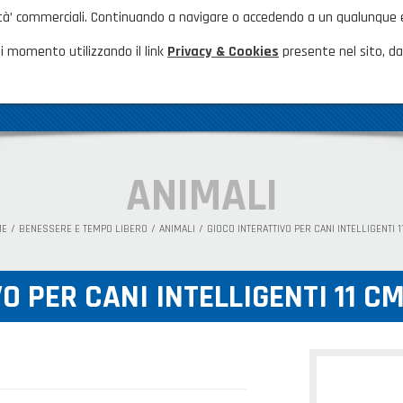
nalità’ commerciali. Continuando a navigare o accedendo a un qualunque
HOME
NOVITÀ ED EVENTI
FAQ
CA
i momento utilizzando il link
Privacy & Cookies
presente nel sito, dal
AZIENDA
GAMMA PRODOTTI
PRODOTTI N
ANIMALI
ME
BENESSERE E TEMPO LIBERO
ANIMALI
GIOCO INTERATTIVO PER CANI INTELLIGENTI 1
O PER CANI INTELLIGENTI 11 C