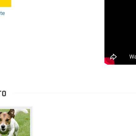
nte
TO