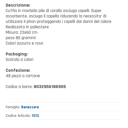
Casalinghi Cucina
Dove siamo
Descrizione:
NOVITÀ ED EVENTI
Cuffia in morbido pile di corallo asciuga capelli. Super
Casalinghi Pulizia
assorbente, asciuga il capello riducendo la necessita' di
FAQ
utilizzare il phon proteggendo i capelli dai danni del calore
Benessere e tempo libero
Realizzata in poliestere
Misura: 23x60 cm
CATALOGHI
Giardinaggio e Ferramenta
peso 80 grammi
Colori azzurro e rosa
Gazebo
Packaging:
Scatola a colori
Confezione:
48 pezzi a cartone
Codice a barre:
8032956186905
Famiglia
Benessere
Codice Articolo
1012