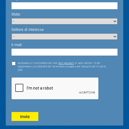
Stato
Settore di interesse
E-mail
Acconsento al trattamento dei miei
dati personali
ai sensi dell’art. 13 del
regolamento (UE) 2016/679 del Parlamento Europeo e del Consiglio del 27 aprile
2016
Invia