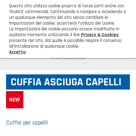
ita
Questo sito utilizza cookie propri e di terze parti anche con
AREA CLIENTI
finalità’ commerciali. Continuando a navigare o accedendo a
un qualunque elemento del sito senza cambiare le
impostazioni dei cookie, accetterai l’utilizzo dei cookie.
M
Le impostazioni dei cookie possono essere modificate in
qualsiasi momento utilizzando il link
Privacy & Cookies
presente nel sito, dal quale è possibile negare il consenso
all'installazione di qualunque cookie.
Accetto
HOME
BENESSERE
AZIENDA
CUFFIA ASCIUGA CAPELLI
Chi siamo
GAMMA PRODOTTI
Illuminazione
PRODOTTI NOVITÀ
Igienizzanti-mascherine-guanti
Prodotti in Promozione
CONTATTI
Cuffia per capelli
Borse, cesti e trolley
Richiesta Informazioni
SHOP PRIVATI