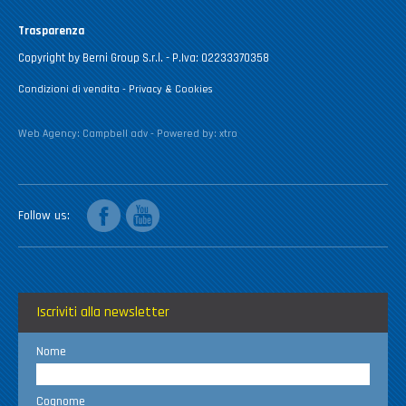
Trasparenza
Copyright by Berni Group S.r.l. - P.Iva: 02233370358
Condizioni di vendita
-
Privacy & Cookies
Web Agency:
Campbell adv
- Powered by:
xtro
facebook
youtube
Follow us
Iscriviti alla newsletter
Nome
Cognome