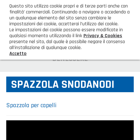
ita
Questo sito utilizza cookie propri e di terze parti anche con
AREA CLIENTI
finalità’ commerciali. Continuando a navigare o accedendo a
un qualunque elemento del sito senza cambiare le
impostazioni dei cookie, accetterai l’utilizzo dei cookie.
M
Le impostazioni dei cookie possono essere modificate in
qualsiasi momento utilizzando il link
Privacy & Cookies
presente nel sito, dal quale è possibile negare il consenso
all'installazione di qualunque cookie.
Accetto
HOME
BENESSERE
AZIENDA
SPAZZOLA SNODANODI
Chi siamo
GAMMA PRODOTTI
Illuminazione
PRODOTTI NOVITÀ
Spazzola per capelli
Igienizzanti-mascherine-guanti
Prodotti in Promozione
CONTATTI
Borse, cesti e trolley
Richiesta Informazioni
SHOP PRIVATI