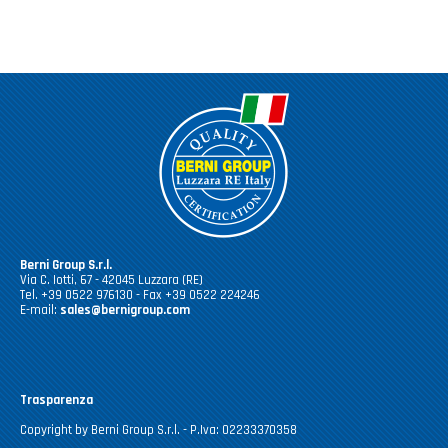
Berni Group S.r.l.
Via C. Iotti, 67 - 42045 Luzzara (RE)
Tel. +39 0522 976130 - Fax +39 0522 224246
E-mail:
sales@bernigroup.com
Trasparenza
Copyright by Berni Group S.r.l. - P.Iva: 02233370358