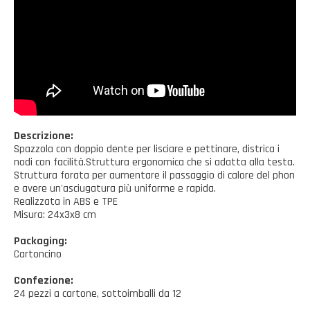
Casalinghi Cucina
Dove siamo
NOVITÀ ED EVENTI
Casalinghi Pulizia
FAQ
Benessere e tempo libero
CATALOGHI
Giardinaggio e Ferramenta
Gazebo
Descrizione:
Spazzola con doppio dente per lisciare e pettinare, districa i
nodi con facilità.Struttura ergonomica che si adatta alla testa.
Struttura forata per aumentare il passaggio di calore del phon
e avere un'asciugatura più uniforme e rapida.
Realizzata in ABS e TPE
Misura: 24x3x8 cm
Packaging:
Cartoncino
Confezione:
24 pezzi a cartone, sottoimballi da 12