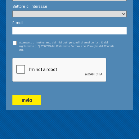
Settore di interesse
E-mail
Acconsento al trattamento dei miei
dati personali
ai sensi dell’art. 13 del
regolamento (UE) 2016/679 del Parlamento Europeo e del Consiglio del 27 aprile
2016
Invia