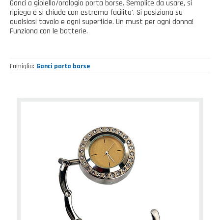
Casalinghi Cucina
Ganci a gioiello/orologio porta borse. Semplice da usare, si
Dove siamo
NOVITÀ ED EVENTI
ripiega e si chiude con estrema facilita'. Si posiziona su
Casalinghi Pulizia
qualsiasi tavolo e ogni superficie. Un must per ogni donna!
Funziona con le batterie.
FAQ
Benessere e tempo libero
CATALOGHI
Giardinaggio e Ferramenta
Famiglia
Ganci porta borse
Gazebo