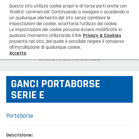
ita
Questo sito utilizza cookie propri e di terze parti anche con
AREA CLIENTI
finalità’ commerciali. Continuando a navigare o accedendo a
un qualunque elemento del sito senza cambiare le
impostazioni dei cookie, accetterai l’utilizzo dei cookie.
M
Le impostazioni dei cookie possono essere modificate in
qualsiasi momento utilizzando il link
Privacy & Cookies
presente nel sito, dal quale è possibile negare il consenso
all'installazione di qualunque cookie.
Accetto
HOME
GANCI PORTA BORSE
AZIENDA
GANCI PORTABORSE
Chi siamo
GAMMA PRODOTTI
SERIE E
Illuminazione
PRODOTTI NOVITÀ
Igienizzanti-mascherine-guanti
Prodotti in Promozione
Portaborse
CONTATTI
Borse, cesti e trolley
Richiesta Informazioni
SHOP PRIVATI
Descrizione: