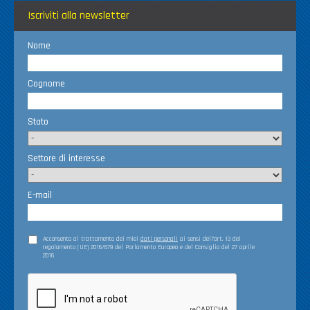
Iscriviti alla newsletter
Nome
Cognome
Stato
Settore di interesse
E-mail
Acconsento al trattamento dei miei
dati personali
ai sensi dell’art. 13 del
regolamento (UE) 2016/679 del Parlamento Europeo e del Consiglio del 27 aprile
2016