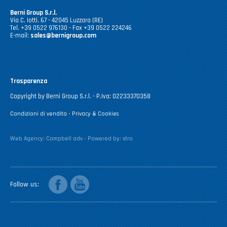
Berni Group S.r.l.
Via C. Iotti, 67 - 42045 Luzzara (RE)
Tel. +39 0522 976130 - Fax +39 0522 224246
E-mail:
sales@bernigroup.com
Trasparenza
Copyright by Berni Group S.r.l. - P.Iva: 02233370358
Condizioni di vendita
-
Privacy & Cookies
Web Agency:
Campbell adv
- Powered by:
xtro
facebook
youtube
Follow us