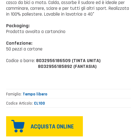
Casalinghi Cucina
casco da bici o moto. Calda, assorbe il sudore ed è ideale per
Dove siamo
NOVITÀ ED EVENTI
camminare, correre, sciare e per tutti gli altri sport. Realizzata
Casalinghi Pulizia
in 100% poliestere. Lavabile in lavatrice a 40°
FAQ
Benessere e tempo libero
Packaging:
Prodotto avvolto a cartoncino
CATALOGHI
Giardinaggio e Ferramenta
Confezione:
50 pezzi a cartone
Gazebo
Codice a barre:
8032956186509 (TINTA UNITA)
8032956185892 (FANTASIA)
Famiglia
Tempo libero
Codice Articolo
CL100
ACQUISTA ONLINE