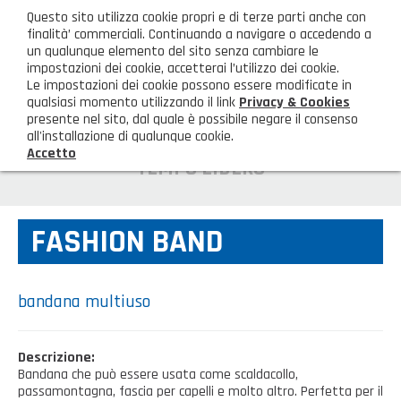
ita
Questo sito utilizza cookie propri e di terze parti anche con
AREA CLIENTI
finalità’ commerciali. Continuando a navigare o accedendo a
un qualunque elemento del sito senza cambiare le
impostazioni dei cookie, accetterai l’utilizzo dei cookie.
M
Le impostazioni dei cookie possono essere modificate in
qualsiasi momento utilizzando il link
Privacy & Cookies
presente nel sito, dal quale è possibile negare il consenso
all'installazione di qualunque cookie.
Accetto
HOME
TEMPO LIBERO
AZIENDA
FASHION BAND
Chi siamo
GAMMA PRODOTTI
Illuminazione
PRODOTTI NOVITÀ
bandana multiuso
Igienizzanti-mascherine-guanti
Prodotti in Promozione
CONTATTI
Descrizione:
Borse, cesti e trolley
Bandana che può essere usata come scaldacollo,
Richiesta Informazioni
SHOP PRIVATI
passamontagna, fascia per capelli e molto altro. Perfetta per il