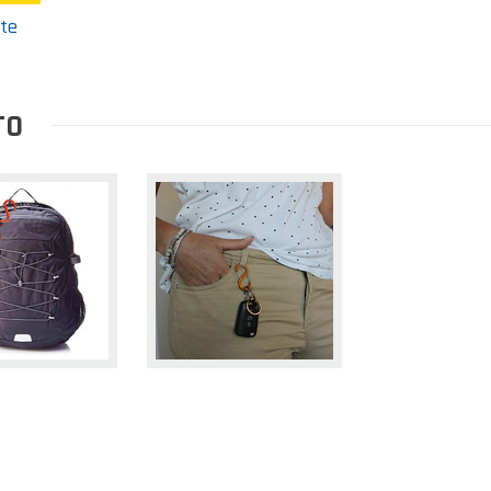
nte
TO