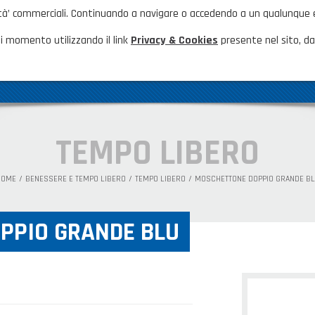
nalità’ commerciali. Continuando a navigare o accedendo a un qualunque
HOME
NOVITÀ ED EVENTI
FAQ
CA
i momento utilizzando il link
Privacy & Cookies
presente nel sito, dal
AZIENDA
GAMMA PRODOTTI
PRODOTTI N
TEMPO LIBERO
HOME
BENESSERE E TEMPO LIBERO
TEMPO LIBERO
MOSCHETTONE DOPPIO GRANDE B
PPIO GRANDE BLU