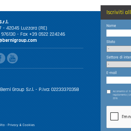
Iscriviti a
.r.l.
Nome
 67 - 42045 Luzzara (RE)
2 976130 - Fax +39 0522 224246
@bernigroup.com
Stato
ebook
youtube
Settore di inte
E-mail
Berni Group S.r.l. - P.Iva: 02233370358
Acconsento al 
regolamento (UE
2016
ita
-
Privacy & Cookies