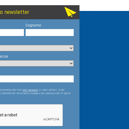
lla newsletter
Cognome
resse
trattamento dei miei
dati personali
ai sensi dell’art. 13 del
) 2016/679 del Parlamento Europeo e del Consiglio del 27 aprile