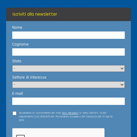
Iscriviti alla newsletter
Nome
Cognome
Stato
Settore di interesse
E-mail
Acconsento al trattamento dei miei
dati personali
ai sensi dell’art. 13 del
regolamento (UE) 2016/679 del Parlamento Europeo e del Consiglio del 27 aprile
2016