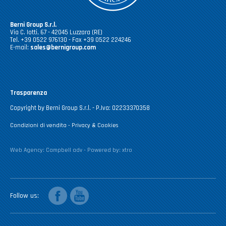
Berni Group S.r.l.
Via C. Iotti, 67 - 42045 Luzzara (RE)
Tel. +39 0522 976130 - Fax +39 0522 224246
E-mail:
sales@bernigroup.com
Trasparenza
Copyright by Berni Group S.r.l. - P.Iva: 02233370358
Condizioni di vendita
-
Privacy & Cookies
Web Agency:
Campbell adv
- Powered by:
xtro
facebook
youtube
Follow us