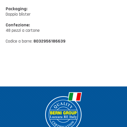
Casalinghi Cucina
Dove siamo
NOVITÀ ED EVENTI
Packaging:
Casalinghi Pulizia
Doppio blister
FAQ
Benessere e tempo libero
Confezione:
48 pezzi a cartone
CATALOGHI
Giardinaggio e Ferramenta
Codice a barre:
8032956186639
Gazebo