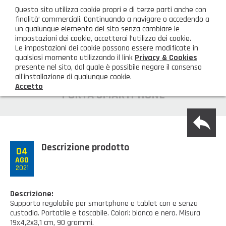
ita
Questo sito utilizza cookie propri e di terze parti anche con
AREA CLIENTI
finalità’ commerciali. Continuando a navigare o accedendo a
un qualunque elemento del sito senza cambiare le
impostazioni dei cookie, accetterai l’utilizzo dei cookie.
M
Le impostazioni dei cookie possono essere modificate in
qualsiasi momento utilizzando il link
Privacy & Cookies
presente nel sito, dal quale è possibile negare il consenso
all'installazione di qualunque cookie.
Accetto
HOME
PORTA SMARTPHONE
back
AZIENDA
Chi siamo
GAMMA PRODOTTI
Descrizione prodotto
04
AGO
Illuminazione
PRODOTTI NOVITÀ
2021
Igienizzanti-mascherine-guanti
Prodotti in Promozione
CONTATTI
Descrizione:
Supporto regolabile per smartphone e tablet con e senza
Borse, cesti e trolley
Richiesta Informazioni
custodia. Portatile e tascabile. Colori: bianco e nero. Misura
SHOP PRIVATI
19x4,2x3,1 cm, 90 grammi.