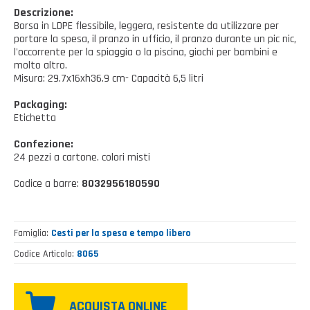
Casalinghi Cucina
Dove siamo
Descrizione:
NOVITÀ ED EVENTI
Borsa in LDPE flessibile, leggera, resistente da utilizzare per
Casalinghi Pulizia
portare la spesa, il pranzo in ufficio, il pranzo durante un pic nic,
FAQ
l'occorrente per la spiaggia o la piscina, giochi per bambini e
Benessere e tempo libero
molto altro.
Misura: 29.7x16xh36.9 cm- Capacità 6,5 litri
CATALOGHI
Giardinaggio e Ferramenta
Packaging:
Gazebo
Etichetta
Confezione:
24 pezzi a cartone. colori misti
Codice a barre:
8032956180590
Famiglia
Cesti per la spesa e tempo libero
Codice Articolo
8065
ACQUISTA ONLINE