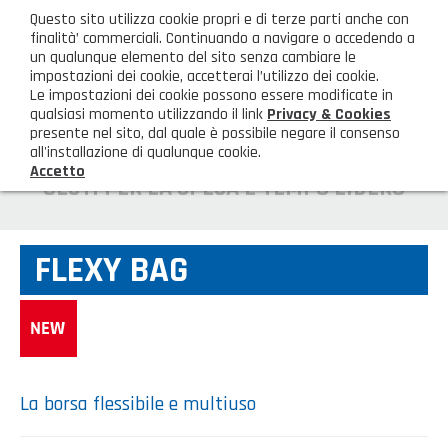
ita
Questo sito utilizza cookie propri e di terze parti anche con
AREA CLIENTI
finalità’ commerciali. Continuando a navigare o accedendo a
un qualunque elemento del sito senza cambiare le
impostazioni dei cookie, accetterai l’utilizzo dei cookie.
M
Le impostazioni dei cookie possono essere modificate in
qualsiasi momento utilizzando il link
Privacy & Cookies
presente nel sito, dal quale è possibile negare il consenso
all'installazione di qualunque cookie.
Accetto
HOME
CESTI PER LA SPESA E TEMPO LIBERO
AZIENDA
FLEXY BAG
Chi siamo
GAMMA PRODOTTI
Illuminazione
PRODOTTI NOVITÀ
Igienizzanti-mascherine-guanti
Prodotti in Promozione
CONTATTI
La borsa flessibile e multiuso
Borse, cesti e trolley
Richiesta Informazioni
SHOP PRIVATI