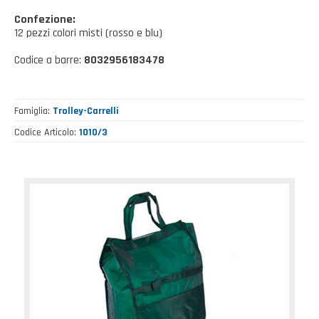
Casalinghi Cucina
Dove siamo
NOVITÀ ED EVENTI
Confezione:
Casalinghi Pulizia
12 pezzi colori misti (rosso e blu)
FAQ
Benessere e tempo libero
Codice a barre:
8032956183478
CATALOGHI
Giardinaggio e Ferramenta
Famiglia
Trolley-Carrelli
Gazebo
Codice Articolo
1010/3