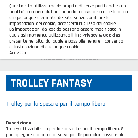
ita
Questo sito utilizza cookie propri e di terze parti anche con
AREA CLIENTI
finalità’ commerciali. Continuando a navigare o accedendo a
un qualunque elemento del sito senza cambiare le
impostazioni dei cookie, accetterai l’utilizzo dei cookie.
M
Le impostazioni dei cookie possono essere modificate in
qualsiasi momento utilizzando il link
Privacy & Cookies
presente nel sito, dal quale è possibile negare il consenso
all'installazione di qualunque cookie.
Accetto
HOME
TROLLEY-CARRELLI
AZIENDA
TROLLEY FANTASY
Chi siamo
GAMMA PRODOTTI
Illuminazione
PRODOTTI NOVITÀ
Trolley per la spesa e per il tempo libero
Igienizzanti-mascherine-guanti
Prodotti in Promozione
CONTATTI
Descrizione:
Borse, cesti e trolley
Trolley utilizzabile sia per la spesa che per il tempo libero. Si
Richiesta Informazioni
SHOP PRIVATI
può ripiegare quando non serve più. Disponibili in rosso e blu.