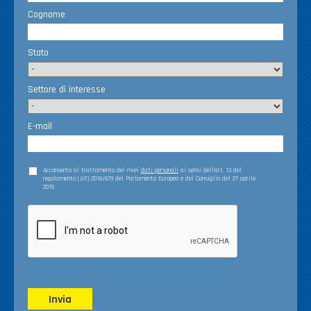
Cognome
Stato
Settore di interesse
E-mail
Acconsento al trattamento dei miei
dati personali
ai sensi dell’art. 13 del
regolamento (UE) 2016/679 del Parlamento Europeo e del Consiglio del 27 aprile
2016
Invia