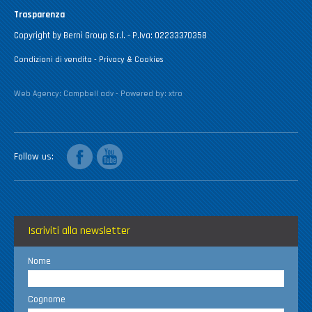
Trasparenza
Copyright by Berni Group S.r.l. - P.Iva: 02233370358
Condizioni di vendita
-
Privacy & Cookies
Web Agency:
Campbell adv
- Powered by:
xtro
facebook
youtube
Follow us
Iscriviti alla newsletter
Nome
Cognome