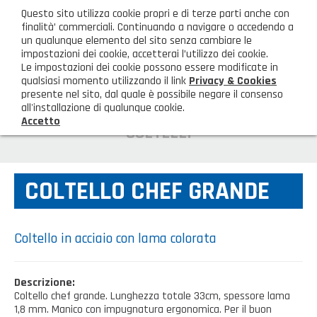
ita
Questo sito utilizza cookie propri e di terze parti anche con
AREA CLIENTI
finalità’ commerciali. Continuando a navigare o accedendo a
un qualunque elemento del sito senza cambiare le
impostazioni dei cookie, accetterai l’utilizzo dei cookie.
M
Le impostazioni dei cookie possono essere modificate in
qualsiasi momento utilizzando il link
Privacy & Cookies
presente nel sito, dal quale è possibile negare il consenso
all'installazione di qualunque cookie.
Accetto
HOME
COLTELLI
AZIENDA
COLTELLO CHEF GRANDE
Chi siamo
GAMMA PRODOTTI
Illuminazione
PRODOTTI NOVITÀ
Coltello in acciaio con lama colorata
Igienizzanti-mascherine-guanti
Prodotti in Promozione
CONTATTI
Descrizione:
Borse, cesti e trolley
Coltello chef grande. Lunghezza totale 33cm, spessore lama
Richiesta Informazioni
SHOP PRIVATI
1,8 mm. Manico con impugnatura ergonomica. Per il buon