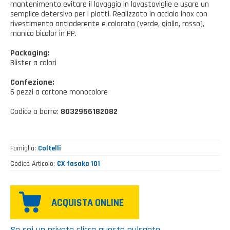
Casalinghi Cucina
mantenimento evitare il lavaggio in lavastoviglie e usare un
Dove siamo
NOVITÀ ED EVENTI
semplice detersivo per i piatti. Realizzato in acciaio inox con
Casalinghi Pulizia
rivestimento antiaderente e colorato (verde, giallo, rosso),
manico bicolor in PP.
FAQ
Benessere e tempo libero
Packaging:
CATALOGHI
Blister a colori
Giardinaggio e Ferramenta
Confezione:
Gazebo
6 pezzi a cartone monocolore
Codice a barre:
8032956182082
Famiglia
Coltelli
Codice Articolo
CX fasaka 101
ACQUISTA ONLINE
Se sei un privato clicca questo pulsante