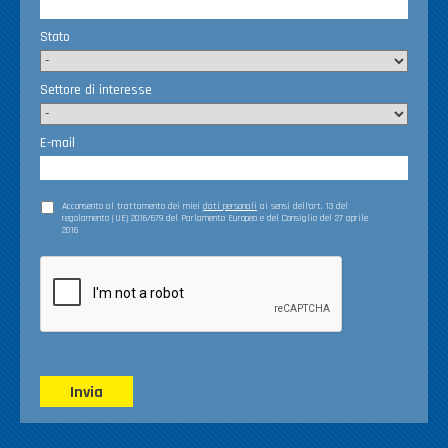
Stato
Settore di interesse
E-mail
Acconsento al trattamento dei miei
dati personali
ai sensi dell’art. 13 del
regolamento (UE) 2016/679 del Parlamento Europeo e del Consiglio del 27 aprile
2016
Invia