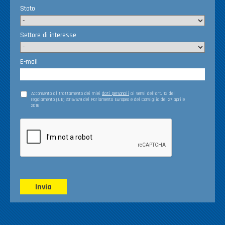
Stato
Settore di interesse
E-mail
Acconsento al trattamento dei miei
dati personali
ai sensi dell’art. 13 del
regolamento (UE) 2016/679 del Parlamento Europeo e del Consiglio del 27 aprile
2016
Invia