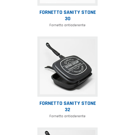
FORNETTO SANITY STONE
30
Fornetto antiaderente
Fornetto
sanity
stone
32
FORNETTO SANITY STONE
32
Fornetto antiaderente
Fornetto