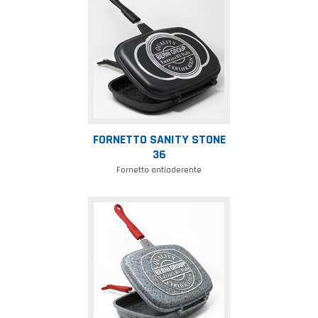
sanity
stone
36
FORNETTO SANITY STONE
36
Fornetto antiaderente
Fornetto
sanity
stone
effetto
granito
32