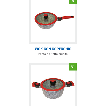
Wok
con
coperchio
WOK CON COPERCHIO
Pentola effetto granito
Casseruola
con
coperchio
20
cm