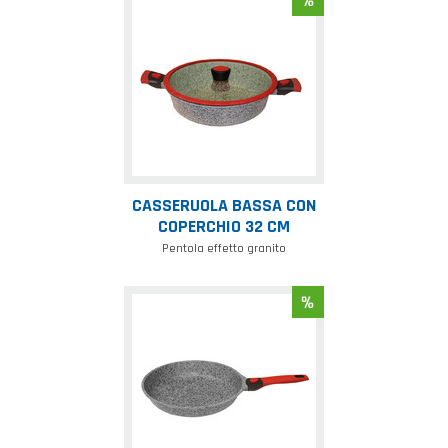
Casseruola
bassa
con
coperchio
32
cm
CASSERUOLA BASSA CON
COPERCHIO 32 CM
Pentola effetto granito
Friggitrice
con
manico
staccabile
20
cm