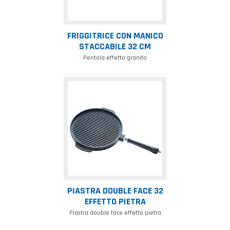
FRIGGITRICE CON MANICO
STACCABILE 32 CM
Pentola effetto granito
Piastra
double
face
32
effetto
pietra
PIASTRA DOUBLE FACE 32
EFFETTO PIETRA
Piastra double face effetto pietra