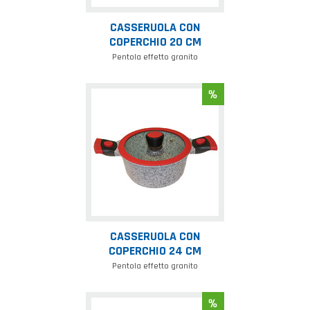
CASSERUOLA CON
COPERCHIO 20 CM
Pentola effetto granito
Casseruola
con
coperchio
24
cm
CASSERUOLA CON
COPERCHIO 24 CM
Pentola effetto granito
Casseruola