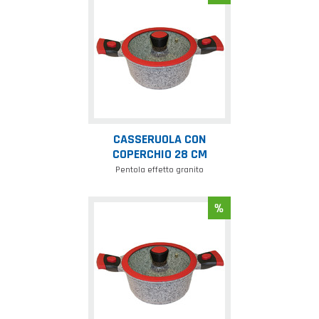
con
coperchio
28
cm
CASSERUOLA CON
COPERCHIO 28 CM
Pentola effetto granito
Casseruola
con
coperchio
32
cm