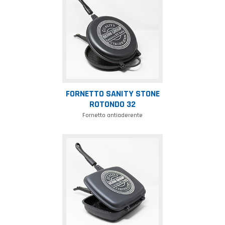
sanity
stone
rotondo
32
FORNETTO SANITY STONE
ROTONDO 32
Fornetto antiaderente
Fornetto
sanity
stone
30