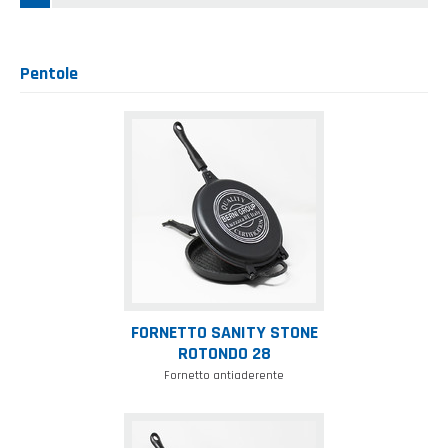
Pentole
Fornetto
sanity
stone
rotondo
28
FORNETTO SANITY STONE
ROTONDO 28
Fornetto antiaderente
Fornetto