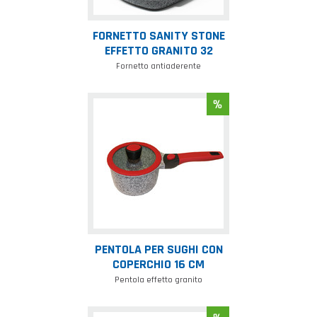
FORNETTO SANITY STONE
EFFETTO GRANITO 32
Fornetto antiaderente
Pentola
per
sughi
con
coperchio
16
cm
PENTOLA PER SUGHI CON
COPERCHIO 16 CM
Pentola effetto granito