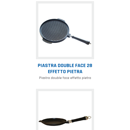
Piastra
double
face
28
effetto
pietra
PIASTRA DOUBLE FACE 28
EFFETTO PIETRA
Piastra double face effetto pietra
Testo
Romagnolo
28