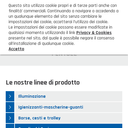
ita
Questo sito utilizza cookie propri e di terze parti anche con
AREA CLIENTI
finalità’ commerciali. Continuando a navigare o accedendo a
un qualunque elemento del sito senza cambiare le
impostazioni dei cookie, accetterai l’utilizzo dei cookie.
M
Le impostazioni dei cookie possono essere modificate in
qualsiasi momento utilizzando il link
Privacy & Cookies
presente nel sito, dal quale è possibile negare il consenso
all'installazione di qualunque cookie.
Accetto
HOME
PENTOLE
AZIENDA
Chi siamo
GAMMA PRODOTTI
Le nostre linee di prodotto
Illuminazione
PRODOTTI NOVITÀ
Illuminazione
Igienizzanti-mascherine-guanti
Prodotti in Promozione
CONTATTI
Igienizzanti-mascherine-guanti
Borse, cesti e trolley
Borse, cesti e trolley
Richiesta Informazioni
SHOP PRIVATI