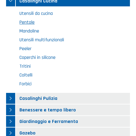
Casalinghi Cucina
Casalinghi Cucina
Dove siamo
NOVITÀ ED EVENTI
Casalinghi Pulizia
Utensili da cucina
FAQ
Pentole
Benessere e tempo libero
Mandoline
CATALOGHI
Giardinaggio e Ferramenta
Utensili multifunzionali
Peeler
Gazebo
Coperchi in silicone
Tritini
Coltelli
Forbici
Casalinghi Pulizia
Benessere e tempo libero
Giardinaggio e Ferramenta
Gazebo