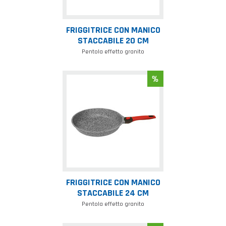
FRIGGITRICE CON MANICO
STACCABILE 20 CM
Pentola effetto granito
Friggitrice
con
manico
staccabile
24
cm
FRIGGITRICE CON MANICO
STACCABILE 24 CM
Pentola effetto granito