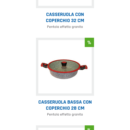
CASSERUOLA CON
COPERCHIO 32 CM
Pentola effetto granito
Casseruola
bassa
con
coperchio
28
cm
CASSERUOLA BASSA CON
COPERCHIO 28 CM
Pentola effetto granito