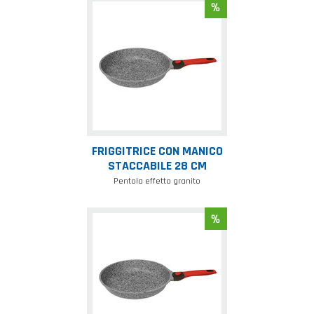
Friggitrice
con
manico
staccabile
28
cm
FRIGGITRICE CON MANICO
STACCABILE 28 CM
Pentola effetto granito
Friggitrice
con
manico
staccabile
32
cm