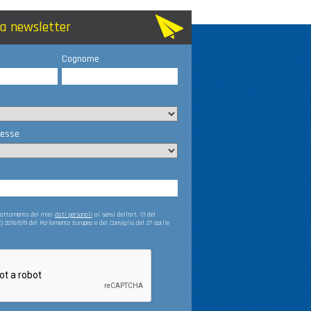
lla newsletter
Cognome
resse
trattamento dei miei
dati personali
ai sensi dell’art. 13 del
) 2016/679 del Parlamento Europeo e del Consiglio del 27 aprile