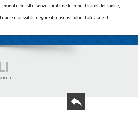
ita
 elemento del sito senza cambiare le impostazioni dei cookie,
AREA CLIENTI
TALOGHI
 quale è possibile negare il consenso all'installazione di
OVITÀ
CONTATTI
SHOP PRIVATI
LI
PRODOTTO
back