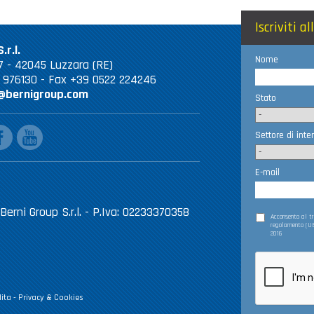
Iscriviti a
.r.l.
Nome
 67 - 42045 Luzzara (RE)
2 976130 - Fax +39 0522 224246
@bernigroup.com
Stato
ebook
youtube
Settore di inte
E-mail
Berni Group S.r.l. - P.Iva: 02233370358
Acconsento al 
regolamento (UE
2016
ita
-
Privacy & Cookies