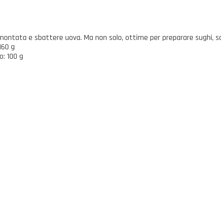
ontata e sbattere uova. Ma non solo, ottime per preparare sughi, salse
160 g
o: 100 g