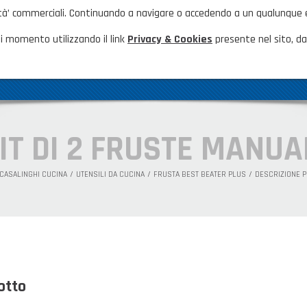
nalità’ commerciali. Continuando a navigare o accedendo a un qualunque
HOME
NOVITÀ ED EVENTI
FAQ
CA
i momento utilizzando il link
Privacy & Cookies
presente nel sito, dal
AZIENDA
GAMMA PRODOTTI
PRODOTTI N
IT DI 2 FRUSTE MANUA
CASALINGHI CUCINA
UTENSILI DA CUCINA
FRUSTA BEST BEATER PLUS
DESCRIZIONE 
otto