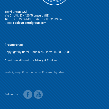
Berni Group S.r.l.
Via C. Iotti, 67 - 42045 Luzzara (RE)
Tel. +39 0522 976130 - Fax +39 0522 224246
E-mail:
sales@bernigroup.com
Trasparenza
Copyright by Berni Group S.r.l. - P.Iva: 02233370358
Condizioni di vendita
-
Privacy & Cookies
Web Agency:
Campbell adv
- Powered by:
xtro
facebook
youtube
Follow us