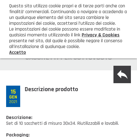
ita
Questo sito utilizza cookie propri e di terze parti anche con
AREA CLIENTI
finalità’ commerciali. Continuando a navigare o accedendo a
un qualunque elemento del sito senza cambiare le
impostazioni dei cookie, accetterai l’utilizzo dei cookie.
M
Le impostazioni dei cookie possono essere modificate in
qualsiasi momento utilizzando il link
Privacy & Cookies
presente nel sito, dal quale è possibile negare il consenso
all'installazione di qualunque cookie.
Accetto
HOME
SACCHETTI PER SOTTOVUOTO
back
AZIENDA
Chi siamo
GAMMA PRODOTTI
Descrizione prodotto
15
GEN
Illuminazione
PRODOTTI NOVITÀ
2021
Igienizzanti-mascherine-guanti
Prodotti in Promozione
CONTATTI
Descrizione:
Set di 10 sacchetti di misura 30x34. Riutilizzabili e lavabili.
Borse, cesti e trolley
Richiesta Informazioni
SHOP PRIVATI
Packaging: