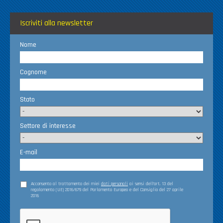
Iscriviti alla newsletter
Nome
Cognome
Stato
Settore di interesse
E-mail
Acconsento al trattamento dei miei
dati personali
ai sensi dell’art. 13 del
regolamento (UE) 2016/679 del Parlamento Europeo e del Consiglio del 27 aprile
2016