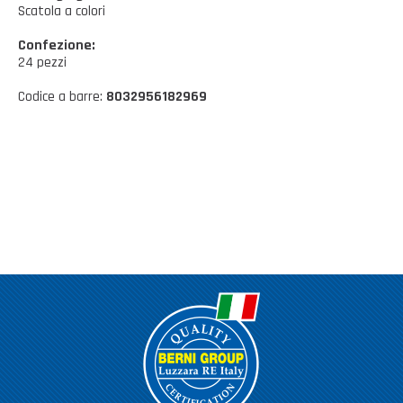
Casalinghi Cucina
Scatola a colori
Dove siamo
NOVITÀ ED EVENTI
Casalinghi Pulizia
Confezione:
24 pezzi
FAQ
Benessere e tempo libero
Codice a barre:
8032956182969
CATALOGHI
Giardinaggio e Ferramenta
Gazebo