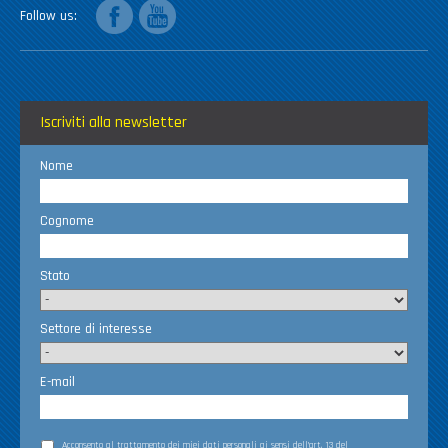
facebook
youtube
Follow us
Iscriviti alla newsletter
Nome
Cognome
Stato
Settore di interesse
E-mail
Acconsento al trattamento dei miei
dati personali
ai sensi dell’art. 13 del