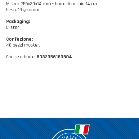
Casalinghi Cucina
Misura 255x30x14 mm - barra di acciaio 14 cm
Dove siamo
NOVITÀ ED EVENTI
Peso: 19 grammi
Casalinghi Pulizia
Packaging:
FAQ
Benessere e tempo libero
Blister
CATALOGHI
Giardinaggio e Ferramenta
Confezione:
48 pezzi master.
Gazebo
Codice a barre:
8032956180804