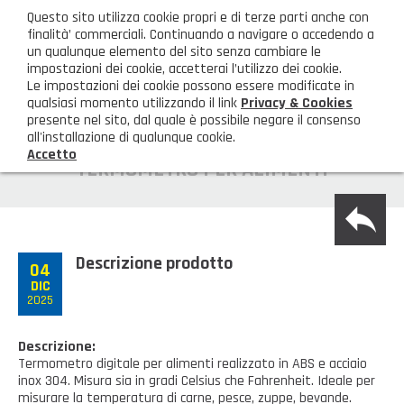
ita
Questo sito utilizza cookie propri e di terze parti anche con
AREA CLIENTI
finalità’ commerciali. Continuando a navigare o accedendo a
un qualunque elemento del sito senza cambiare le
impostazioni dei cookie, accetterai l’utilizzo dei cookie.
M
Le impostazioni dei cookie possono essere modificate in
qualsiasi momento utilizzando il link
Privacy & Cookies
presente nel sito, dal quale è possibile negare il consenso
all'installazione di qualunque cookie.
Accetto
HOME
TERMOMETRO PER ALIMENTI
back
AZIENDA
Chi siamo
GAMMA PRODOTTI
Descrizione prodotto
04
DIC
Illuminazione
PRODOTTI NOVITÀ
2025
Igienizzanti-mascherine-guanti
Prodotti in Promozione
CONTATTI
Descrizione:
Termometro digitale per alimenti realizzato in ABS e acciaio
Borse, cesti e trolley
Richiesta Informazioni
inox 304. Misura sia in gradi Celsius che Fahrenheit. Ideale per
SHOP PRIVATI
misurare la temperatura di carne, pesce, zuppe, bevande.