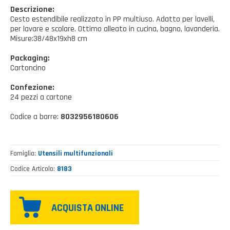
Casalinghi Cucina
Dove siamo
Descrizione:
NOVITÀ ED EVENTI
Cesto estendibile realizzato in PP multiuso. Adatto per lavelli,
Casalinghi Pulizia
per lavare e scolare. Ottimo alleato in cucina, bagno, lavanderia.
FAQ
Misure:38/48x19xh8 cm
Benessere e tempo libero
Packaging:
CATALOGHI
Giardinaggio e Ferramenta
Cartoncino
Gazebo
Confezione:
24 pezzi a cartone
Codice a barre:
8032956180606
Famiglia
Utensili multifunzionali
Codice Articolo
8183
ACQUISTA ONLINE