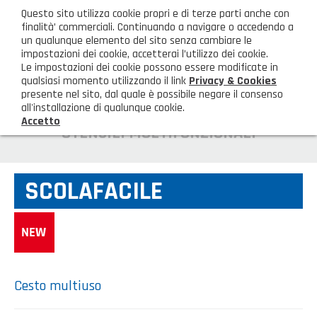
ita
Questo sito utilizza cookie propri e di terze parti anche con
AREA CLIENTI
finalità’ commerciali. Continuando a navigare o accedendo a
un qualunque elemento del sito senza cambiare le
impostazioni dei cookie, accetterai l’utilizzo dei cookie.
M
Le impostazioni dei cookie possono essere modificate in
qualsiasi momento utilizzando il link
Privacy & Cookies
presente nel sito, dal quale è possibile negare il consenso
all'installazione di qualunque cookie.
Accetto
HOME
UTENSILI MULTIFUNZIONALI
AZIENDA
SCOLAFACILE
Chi siamo
GAMMA PRODOTTI
Illuminazione
PRODOTTI NOVITÀ
Igienizzanti-mascherine-guanti
Prodotti in Promozione
CONTATTI
Cesto multiuso
Borse, cesti e trolley
Richiesta Informazioni
SHOP PRIVATI