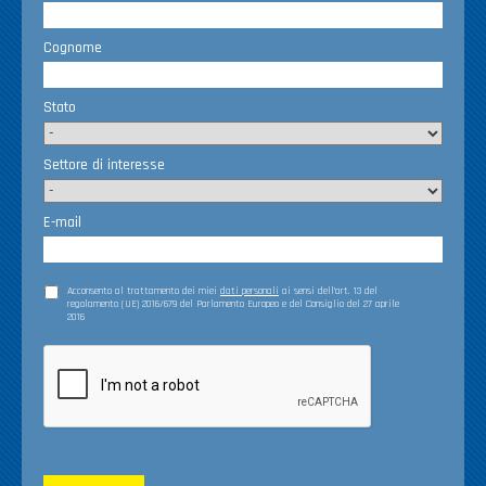
Cognome
Stato
Settore di interesse
E-mail
Acconsento al trattamento dei miei
dati personali
ai sensi dell’art. 13 del
regolamento (UE) 2016/679 del Parlamento Europeo e del Consiglio del 27 aprile
2016