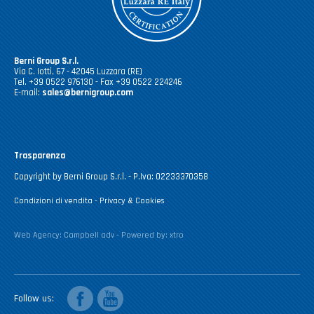
Berni Group S.r.l.
Via C. Iotti, 67 - 42045 Luzzara (RE)
Tel. +39 0522 976130 - Fax +39 0522 224246
E-mail:
sales@bernigroup.com
Trasparenza
Copyright by Berni Group S.r.l. - P.Iva: 02233370358
Condizioni di vendita
-
Privacy & Cookies
Web Agency:
Campbell adv
- Powered by:
xtro
facebook
youtube
Follow us