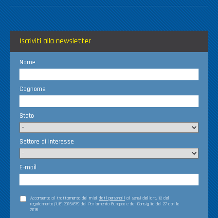
Iscriviti alla newsletter
Nome
Cognome
Stato
Settore di interesse
E-mail
Acconsento al trattamento dei miei
dati personali
ai sensi dell’art. 13 del
regolamento (UE) 2016/679 del Parlamento Europeo e del Consiglio del 27 aprile
2016