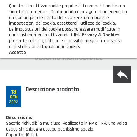
ita
Questo sito utilizza cookie propri e di terze parti anche con
AREA CLIENTI
finalità’ commerciali. Continuando a navigare o accedendo a
un qualunque elemento del sito senza cambiare le
impostazioni dei cookie, accetterai l’utilizzo dei cookie.
M
Le impostazioni dei cookie possono essere modificate in
qualsiasi momento utilizzando il link
Privacy & Cookies
presente nel sito, dal quale è possibile negare il consenso
all'installazione di qualunque cookie.
Accetto
HOME
SECCHIO RICHIUDIBILE
back
AZIENDA
Chi siamo
GAMMA PRODOTTI
Descrizione prodotto
13
GEN
Illuminazione
PRODOTTI NOVITÀ
2022
Igienizzanti-mascherine-guanti
Prodotti in Promozione
CONTATTI
Descrizione:
Secchio richiudibile multiuso. Realizzato in PP e TPR. Una volta
Borse, cesti e trolley
Richiesta Informazioni
usato si richiude e occupa pochissimo spazio.
SHOP PRIVATI
Capacita' 10 litri.