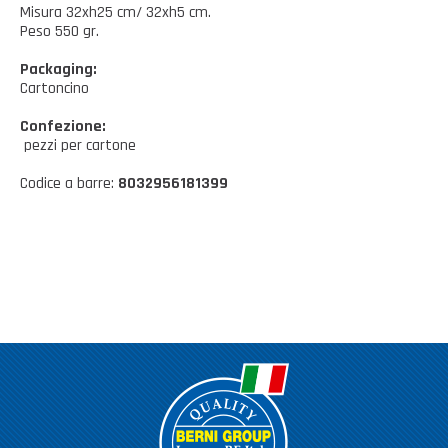
Casalinghi Cucina
Misura 32xh25 cm/ 32xh5 cm.
Dove siamo
NOVITÀ ED EVENTI
Peso 550 gr.
Casalinghi Pulizia
Packaging:
FAQ
Benessere e tempo libero
Cartoncino
CATALOGHI
Giardinaggio e Ferramenta
Confezione:
pezzi per cartone
Gazebo
Codice a barre:
8032956181399