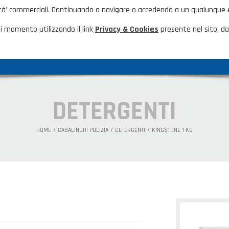
nalità’ commerciali. Continuando a navigare o accedendo a un qualunque
HOME
NOVITÀ ED EVENTI
FAQ
CA
i momento utilizzando il link
Privacy & Cookies
presente nel sito, dal
AZIENDA
GAMMA PRODOTTI
PRODOTTI N
DETERGENTI
HOME
CASALINGHI PULIZIA
DETERGENTI
KINGSTONE 1 KG