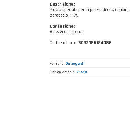
Descrizione:
Pietra speciale per la pulizia di oro, acciai
barattolo. 1 Kg.
Confezione:
8 pezzi a cartone
Codice a barre:
8032956184086
Famiglia
Detergenti
Codice Articolo
25/4B