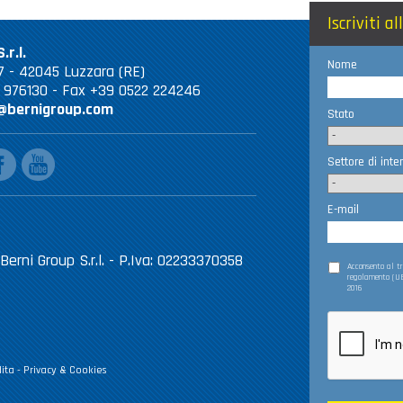
Iscriviti a
.r.l.
Nome
 67 - 42045 Luzzara (RE)
2 976130 - Fax +39 0522 224246
@bernigroup.com
Stato
ebook
youtube
Settore di inte
E-mail
Berni Group S.r.l. - P.Iva: 02233370358
Acconsento al 
regolamento (UE
2016
ita
-
Privacy & Cookies