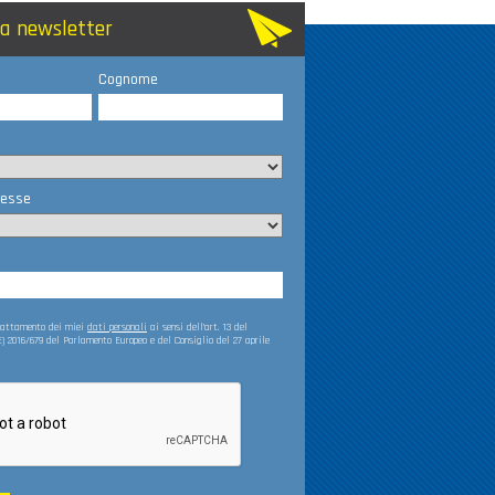
lla newsletter
Cognome
resse
trattamento dei miei
dati personali
ai sensi dell’art. 13 del
) 2016/679 del Parlamento Europeo e del Consiglio del 27 aprile