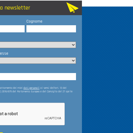
lla newsletter
Cognome
resse
trattamento dei miei
dati personali
ai sensi dell’art. 13 del
) 2016/679 del Parlamento Europeo e del Consiglio del 27 aprile