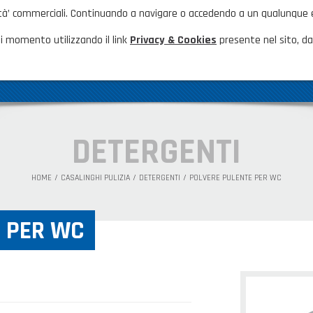
nalità’ commerciali. Continuando a navigare o accedendo a un qualunque
HOME
NOVITÀ ED EVENTI
FAQ
CA
i momento utilizzando il link
Privacy & Cookies
presente nel sito, dal
AZIENDA
GAMMA PRODOTTI
PRODOTTI N
DETERGENTI
HOME
CASALINGHI PULIZIA
DETERGENTI
POLVERE PULENTE PER WC
 PER WC