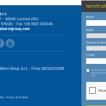
Iscriviti a
.r.l.
Nome
 67 - 42045 Luzzara (RE)
2 976130 - Fax +39 0522 224246
@bernigroup.com
Stato
ebook
youtube
Settore di inte
E-mail
Berni Group S.r.l. - P.Iva: 02233370358
Acconsento al 
regolamento (UE
2016
ita
-
Privacy & Cookies