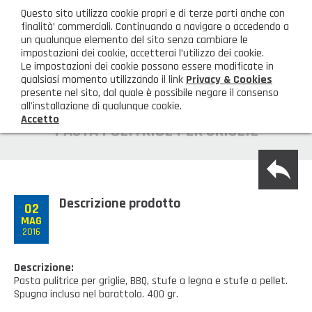
ita
Questo sito utilizza cookie propri e di terze parti anche con
AREA CLIENTI
finalità’ commerciali. Continuando a navigare o accedendo a
un qualunque elemento del sito senza cambiare le
impostazioni dei cookie, accetterai l’utilizzo dei cookie.
M
Le impostazioni dei cookie possono essere modificate in
qualsiasi momento utilizzando il link
Privacy & Cookies
presente nel sito, dal quale è possibile negare il consenso
all'installazione di qualunque cookie.
Accetto
HOME
PASTA PULITRICE PER GRIGLIE
back
AZIENDA
Chi siamo
GAMMA PRODOTTI
Descrizione prodotto
02
MAG
Illuminazione
PRODOTTI NOVITÀ
2016
Igienizzanti-mascherine-guanti
Prodotti in Promozione
CONTATTI
Descrizione:
Pasta pulitrice per griglie, BBQ, stufe a legna e stufe a pellet.
Borse, cesti e trolley
Richiesta Informazioni
Spugna inclusa nel barattolo. 400 gr.
SHOP PRIVATI