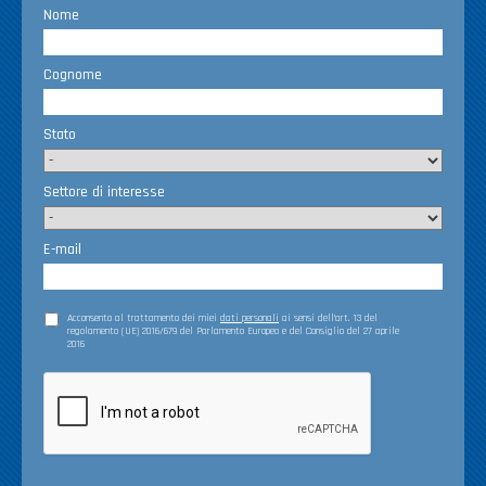
Nome
Cognome
Stato
Settore di interesse
E-mail
Acconsento al trattamento dei miei
dati personali
ai sensi dell’art. 13 del
regolamento (UE) 2016/679 del Parlamento Europeo e del Consiglio del 27 aprile
2016