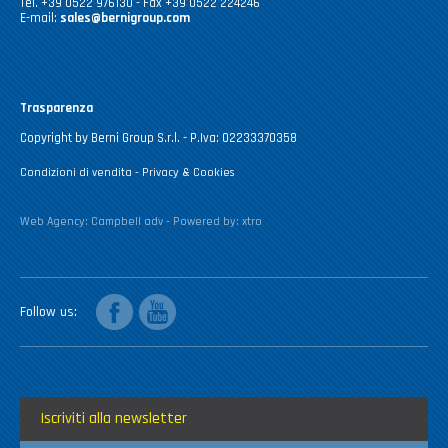
Tel. +39 0522 976130 - Fax +39 0522 224246
E-mail:
sales@bernigroup.com
Trasparenza
Copyright by Berni Group S.r.l. - P.Iva: 02233370358
Condizioni di vendita
-
Privacy & Cookies
Web Agency:
Campbell adv
- Powered by:
xtro
facebook
youtube
Follow us
Iscriviti alla newsletter