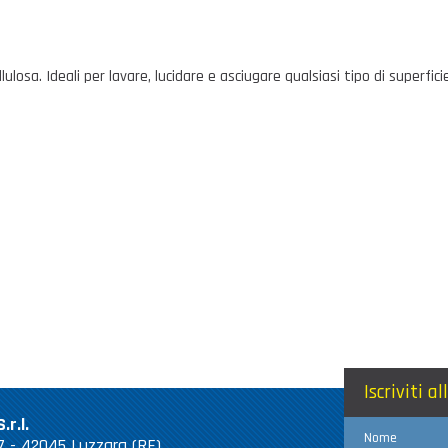
lulosa. Ideali per lavare, lucidare e asciugare qualsiasi tipo di superfic
Iscriviti a
.r.l.
Nome
 67 - 42045 Luzzara (RE)