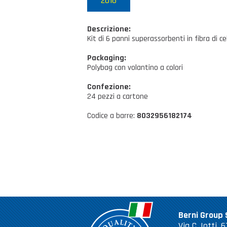
2016
Descrizione:
Kit di 6 panni superassorbenti in fibra di cel
Packaging:
Polybag con volantino a colori
Confezione:
24 pezzi a cartone
Codice a barre:
8032956182174
Berni Group S
Via C. Iotti,