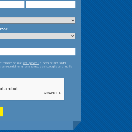
resse
trattamento dei miei
dati personali
ai sensi dell’art. 13 del
) 2016/679 del Parlamento Europeo e del Consiglio del 27 aprile