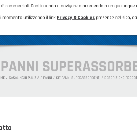
nalità’ commerciali. Continuando a navigare o accedendo a un qualunque
HOME
NOVITÀ ED EVENTI
FAQ
CA
i momento utilizzando il link
Privacy & Cookies
presente nel sito, dal
AZIENDA
GAMMA PRODOTTI
PRODOTTI N
 PANNI SUPERASSORB
OME
CASALINGHI PULIZIA
PANNI
KIT PANNI SUPERASSORBENTI
DESCRIZIONE PRODO
otto