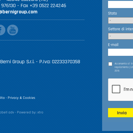
2 976130 - Fax +39 0522 224246
@bernigroup.com
Stato
ebook
youtube
Settore di inte
E-mail
Berni Group S.r.l. - P.Iva: 02233370358
Acconsento al 
regolamento (UE
2016
ita
-
Privacy & Cookies
Invia
bell adv
- Powered by:
xtro