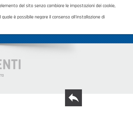
ita
 elemento del sito senza cambiare le impostazioni dei cookie,
AREA CLIENTI
TALOGHI
 quale è possibile negare il consenso all'installazione di
OVITÀ
CONTATTI
SHOP PRIVATI
ENTI
TTO
back