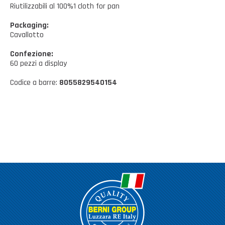
Casalinghi Cucina
Riutilizzabili al 100%1 cloth for pan
Dove siamo
NOVITÀ ED EVENTI
Casalinghi Pulizia
Packaging:
Cavallotto
FAQ
Benessere e tempo libero
Confezione:
CATALOGHI
Giardinaggio e Ferramenta
60 pezzi a display
Codice a barre:
8055829540154
Gazebo