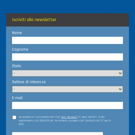
Iscriviti alla newsletter
Nome
Cognome
Stato
Settore di interesse
E-mail
Acconsento al trattamento dei miei
dati personali
ai sensi dell’art. 13 del
regolamento (UE) 2016/679 del Parlamento Europeo e del Consiglio del 27 aprile
2016