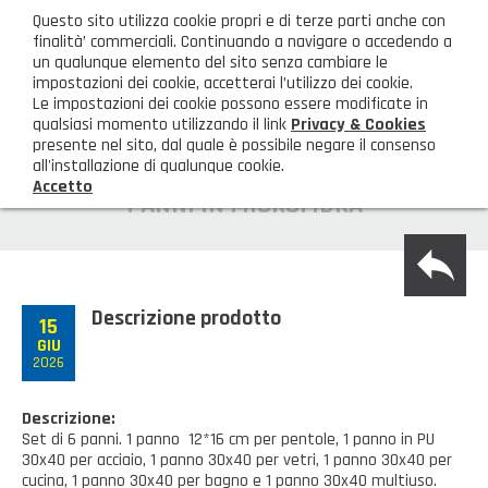
ita
Questo sito utilizza cookie propri e di terze parti anche con
AREA CLIENTI
finalità’ commerciali. Continuando a navigare o accedendo a
un qualunque elemento del sito senza cambiare le
impostazioni dei cookie, accetterai l’utilizzo dei cookie.
M
Le impostazioni dei cookie possono essere modificate in
qualsiasi momento utilizzando il link
Privacy & Cookies
presente nel sito, dal quale è possibile negare il consenso
all'installazione di qualunque cookie.
Accetto
HOME
PANNI IN MICROFIBRA
back
AZIENDA
Chi siamo
GAMMA PRODOTTI
Descrizione prodotto
15
GIU
Illuminazione
PRODOTTI NOVITÀ
2026
Igienizzanti-mascherine-guanti
Prodotti in Promozione
CONTATTI
Descrizione:
Set di 6 panni. 1 panno 12*16 cm per pentole, 1 panno in PU
Borse, cesti e trolley
Richiesta Informazioni
30x40 per acciaio, 1 panno 30x40 per vetri, 1 panno 30x40 per
SHOP PRIVATI
cucina, 1 panno 30x40 per bagno e 1 panno 30x40 multiuso.