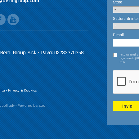
@bernigroup.com
Stato
ebook
youtube
Settore di inte
E-mail
Berni Group S.r.l. - P.Iva: 02233370358
Acconsento al 
regolamento (UE
2016
ita
-
Privacy & Cookies
Invia
bell adv
- Powered by:
xtro