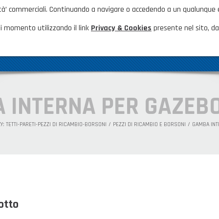
nalità’ commerciali. Continuando a navigare o accedendo a un qualunque
HOME
NOVITÀ ED EVENTI
FAQ
CA
i momento utilizzando il link
Privacy & Cookies
presente nel sito, dal
AZIENDA
GAMMA PRODOTTI
PRODOTTI N
 INTERNA PER GAZEB
: TETTI-PARETI-PEZZI DI RICAMBIO-BORSONI
PEZZI DI RICAMBIO E BORSONI
GAMBA INT
otto