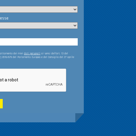
resse
trattamento dei miei
dati personali
ai sensi dell’art. 13 del
) 2016/679 del Parlamento Europeo e del Consiglio del 27 aprile