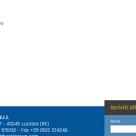
xy
Iscriviti a
.r.l.
Nome
 67 - 42045 Luzzara (RE)
2 976130 - Fax +39 0522 224246