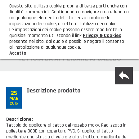
ita
Questo sito utilizza cookie propri e di terze parti anche con
AREA CLIENTI
finalità’ commerciali. Continuando a navigare o accedendo a
un qualunque elemento del sito senza cambiare le
impostazioni dei cookie, accetterai l’utilizzo dei cookie.
M
Le impostazioni dei cookie possono essere modificate in
qualsiasi momento utilizzando il link
Privacy & Cookies
presente nel sito, dal quale è possibile negare il consenso
all'installazione di qualunque cookie.
Accetto
HOME
TETTOIA DA APPLICARE AI GAZEBO
back
AZIENDA
Chi siamo
GAMMA PRODOTTI
Descrizione prodotto
25
MAG
Illuminazione
PRODOTTI NOVITÀ
2016
Igienizzanti-mascherine-guanti
Prodotti in Promozione
CONTATTI
Descrizione:
Tettoia da applicare al tetto del gazebo maxy. Realizzata in
Borse, cesti e trolley
Richiesta Informazioni
poliestere 300D con copertura PVC. Si applica al tetto
SHOP PRIVATI
mediante una striscia di velcro e alla struttura mediante dei