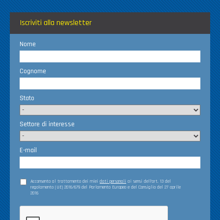
Iscriviti alla newsletter
Nome
Cognome
Stato
Settore di interesse
E-mail
Acconsento al trattamento dei miei
dati personali
ai sensi dell’art. 13 del
regolamento (UE) 2016/679 del Parlamento Europeo e del Consiglio del 27 aprile
2016