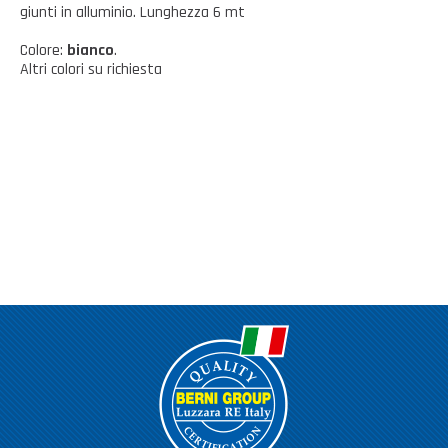
Casalinghi Cucina
giunti in alluminio. Lunghezza 6 mt
Dove siamo
NOVITÀ ED EVENTI
Casalinghi Pulizia
Colore:
bianco
.
Altri colori su richiesta
FAQ
Benessere e tempo libero
CATALOGHI
Giardinaggio e Ferramenta
Gazebo