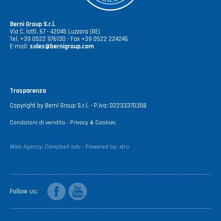
Berni Group S.r.l.
Via C. Iotti, 67 - 42045 Luzzara (RE)
Tel. +39 0522 976130 - Fax +39 0522 224246
E-mail:
sales@bernigroup.com
Trasparenza
Copyright by Berni Group S.r.l. - P.Iva: 02233370358
Condizioni di vendita
-
Privacy & Cookies
Web Agency:
Campbell adv
- Powered by:
xtro
facebook
youtube
Follow us