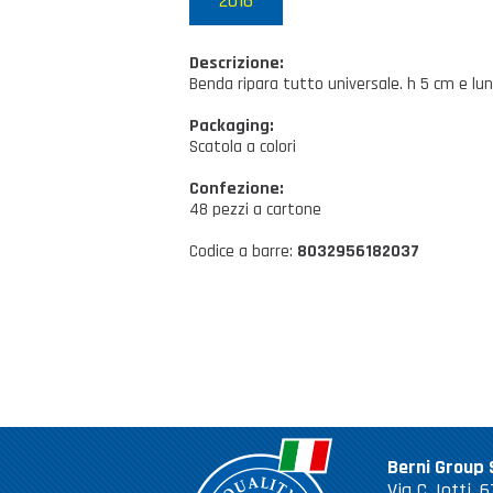
2016
Descrizione:
Benda ripara tutto universale. h 5 cm e l
Packaging:
Scatola a colori
Confezione:
48 pezzi a cartone
Codice a barre:
8032956182037
Berni Group S
Via C. Iotti,