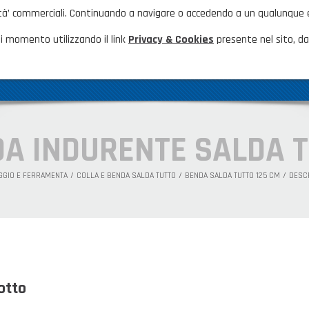
nalità’ commerciali. Continuando a navigare o accedendo a un qualunque
HOME
NOVITÀ ED EVENTI
FAQ
CA
i momento utilizzando il link
Privacy & Cookies
presente nel sito, dal
AZIENDA
GAMMA PRODOTTI
PRODOTTI N
A INDURENTE SALDA 
GGIO E FERRAMENTA
COLLA E BENDA SALDA TUTTO
BENDA SALDA TUTTO 125 CM
DESC
otto