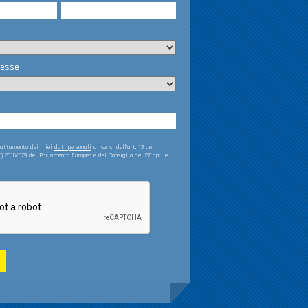
resse
trattamento dei miei
dati personali
ai sensi dell’art. 13 del
) 2016/679 del Parlamento Europeo e del Consiglio del 27 aprile