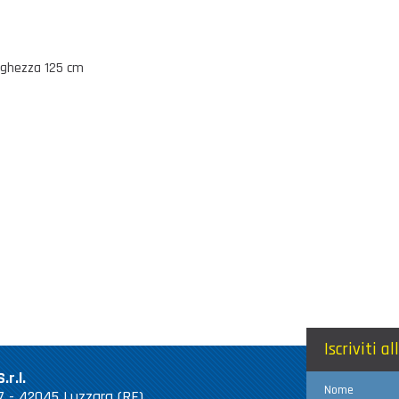
unghezza 125 cm
Iscriviti a
.r.l.
Nome
 67 - 42045 Luzzara (RE)