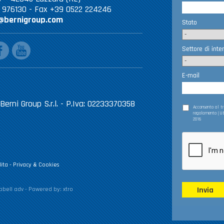
2 976130 - Fax +39 0522 224246
@bernigroup.com
Stato
ebook
youtube
Settore di inte
E-mail
Berni Group S.r.l. - P.Iva: 02233370358
Acconsento al 
regolamento (UE
2016
ita
-
Privacy & Cookies
Invia
bell adv
- Powered by:
xtro