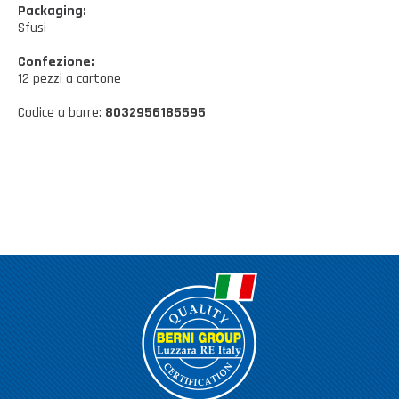
Casalinghi Cucina
Packaging:
Dove siamo
NOVITÀ ED EVENTI
Sfusi
Casalinghi Pulizia
Confezione:
FAQ
Benessere e tempo libero
12 pezzi a cartone
CATALOGHI
Giardinaggio e Ferramenta
Codice a barre:
8032956185595
Gazebo