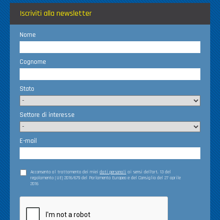
Iscriviti alla newsletter
Nome
Cognome
Stato
Settore di interesse
E-mail
Acconsento al trattamento dei miei
dati personali
ai sensi dell’art. 13 del
regolamento (UE) 2016/679 del Parlamento Europeo e del Consiglio del 27 aprile
2016