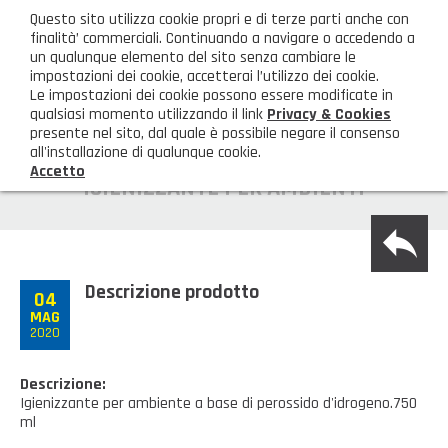
ita
Questo sito utilizza cookie propri e di terze parti anche con
AREA CLIENTI
finalità’ commerciali. Continuando a navigare o accedendo a
un qualunque elemento del sito senza cambiare le
impostazioni dei cookie, accetterai l’utilizzo dei cookie.
M
Le impostazioni dei cookie possono essere modificate in
qualsiasi momento utilizzando il link
Privacy & Cookies
presente nel sito, dal quale è possibile negare il consenso
all'installazione di qualunque cookie.
Accetto
HOME
IGIENIZZANTE PER AMBIENTI
back
AZIENDA
Chi siamo
GAMMA PRODOTTI
Descrizione prodotto
04
MAG
Illuminazione
PRODOTTI NOVITÀ
2020
Igienizzanti-mascherine-guanti
Prodotti in Promozione
CONTATTI
Descrizione:
Igienizzante per ambiente a base di perossido d'idrogeno.750
Borse, cesti e trolley
Richiesta Informazioni
ml
SHOP PRIVATI