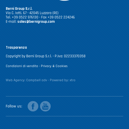
Berni Group S.r.l.
Via C. Iotti, 67 - 42045 Luzzara (RE)
Tel. +39 0522 976130 - Fax +39 0522 224246
E-mail:
sales@bernigroup.com
Trasparenza
Copyright by Berni Group S.r.l. - P.Iva: 02233370358
Condizioni di vendita
-
Privacy & Cookies
Web Agency:
Campbell adv
- Powered by:
xtro
facebook
youtube
Follow us