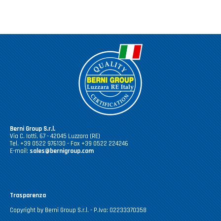
Berni Group S.r.l.
Via C. Iotti, 67 - 42045 Luzzara (RE)
Tel. +39 0522 976130 - Fax +39 0522 224246
E-mail:
sales@bernigroup.com
Trasparenza
Copyright by Berni Group S.r.l. - P.Iva: 02233370358