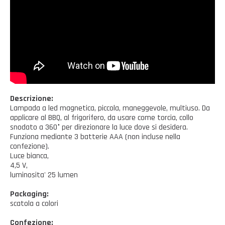
Casalinghi Cucina
Dove siamo
NOVITÀ ED EVENTI
Casalinghi Pulizia
FAQ
Benessere e tempo libero
CATALOGHI
Giardinaggio e Ferramenta
Gazebo
Descrizione:
Lampada a led magnetica, piccola, maneggevole, multiuso. Da
applicare al BBQ, al frigorifero, da usare come torcia, collo
snodato a 360° per direzionare la luce dove si desidera.
Funziona mediante 3 batterie AAA (non incluse nella
confezione).
Luce bianca,
4,5 V,
luminosita' 25 lumen
Packaging:
scatola a colori
Confezione: