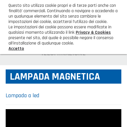
ita
Questo sito utilizza cookie propri e di terze parti anche con
AREA CLIENTI
finalità’ commerciali. Continuando a navigare o accedendo a
un qualunque elemento del sito senza cambiare le
impostazioni dei cookie, accetterai l’utilizzo dei cookie.
M
Le impostazioni dei cookie possono essere modificate in
qualsiasi momento utilizzando il link
Privacy & Cookies
presente nel sito, dal quale è possibile negare il consenso
all'installazione di qualunque cookie.
Accetto
HOME
ILLUMINAZIONE
AZIENDA
LAMPADA MAGNETICA
Chi siamo
GAMMA PRODOTTI
Illuminazione
PRODOTTI NOVITÀ
Lampada a led
Igienizzanti-mascherine-guanti
Prodotti in Promozione
CONTATTI
Borse, cesti e trolley
Richiesta Informazioni
SHOP PRIVATI