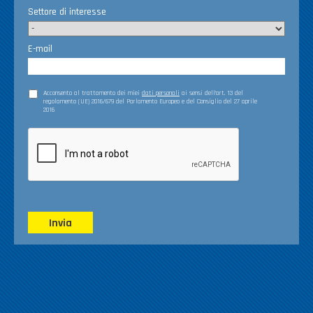
Settore di interesse
E-mail
Acconsento al trattamento dei miei
dati personali
ai sensi dell’art. 13 del
regolamento (UE) 2016/679 del Parlamento Europeo e del Consiglio del 27 aprile
2016
Invia