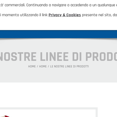
nalità’ commerciali. Continuando a navigare o accedendo a un qualunque
HOME
NOVITÀ ED EVENTI
FAQ
CA
i momento utilizzando il link
Privacy & Cookies
presente nel sito, dal
AZIENDA
GAMMA PRODOTTI
PRODOTTI N
NOSTRE LINEE DI PROD
HOME
HOME
LE NOSTRE LINEE DI PRODOTTI