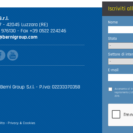
Iscriviti a
.r.l.
Nome
 67 - 42045 Luzzara (RE)
2 976130 - Fax +39 0522 224246
@bernigroup.com
Stato
ebook
youtube
Settore di inte
E-mail
Berni Group S.r.l. - P.Iva: 02233370358
Acconsento al 
regolamento (UE
2016
ita
-
Privacy & Cookies