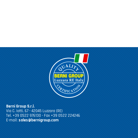
Casalinghi Cucina
Dove siamo
NOVITÀ ED EVENTI
Casalinghi Pulizia
FAQ
Benessere e tempo libero
CATALOGHI
Giardinaggio e Ferramenta
Gazebo
Berni Group S.r.l.
Via C. Iotti, 67 - 42045 Luzzara (RE)
Tel. +39 0522 976130 - Fax +39 0522 224246
E-mail:
sales@bernigroup.com