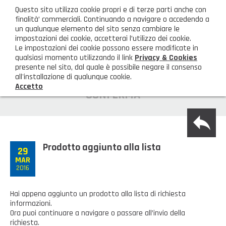
ita
Questo sito utilizza cookie propri e di terze parti anche con
AREA CLIENTI
finalità’ commerciali. Continuando a navigare o accedendo a
un qualunque elemento del sito senza cambiare le
impostazioni dei cookie, accetterai l’utilizzo dei cookie.
M
Le impostazioni dei cookie possono essere modificate in
qualsiasi momento utilizzando il link
Privacy & Cookies
presente nel sito, dal quale è possibile negare il consenso
all'installazione di qualunque cookie.
Accetto
HOME
CONFERMA
back
AZIENDA
Chi siamo
GAMMA PRODOTTI
Prodotto aggiunto alla lista
29
MAR
Illuminazione
PRODOTTI NOVITÀ
2016
Igienizzanti-mascherine-guanti
Prodotti in Promozione
CONTATTI
Hai appena aggiunto un prodotto alla lista di richiesta
informazioni.
Borse, cesti e trolley
Richiesta Informazioni
Ora puoi continuare a navigare o passare all’invio della
SHOP PRIVATI
richiesta.