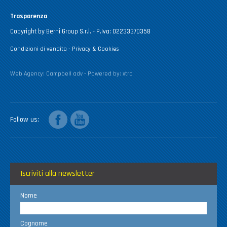
Trasparenza
Copyright by Berni Group S.r.l. - P.Iva: 02233370358
Condizioni di vendita
-
Privacy & Cookies
Web Agency:
Campbell adv
- Powered by:
xtro
facebook
youtube
Follow us
Iscriviti alla newsletter
Nome
Cognome