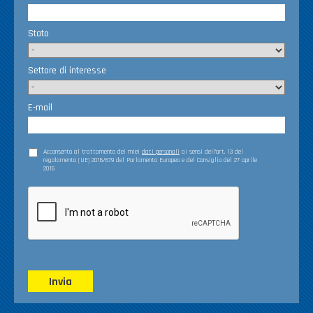
Stato
Settore di interesse
E-mail
Acconsento al trattamento dei miei
dati personali
ai sensi dell’art. 13 del
regolamento (UE) 2016/679 del Parlamento Europeo e del Consiglio del 27 aprile
2016
Invia