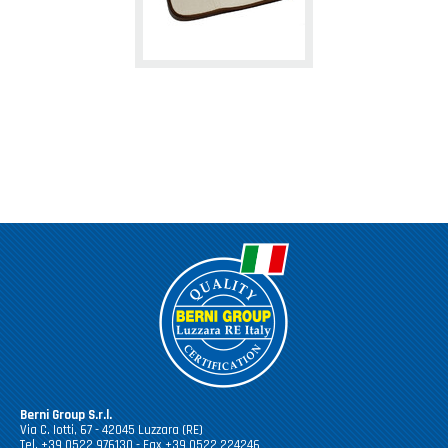
Berni Group S.r.l.
Via C. Iotti, 67 - 42045 Luzzara (RE)
Tel. +39 0522 976130 - Fax +39 0522 224246