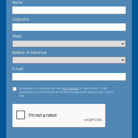
Nome
Cognome
Stato
Settore di interesse
E-mail
Acconsento al trattamento dei miei
dati personali
ai sensi dell’art. 13 del
regolamento (UE) 2016/679 del Parlamento Europeo e del Consiglio del 27 aprile
2016