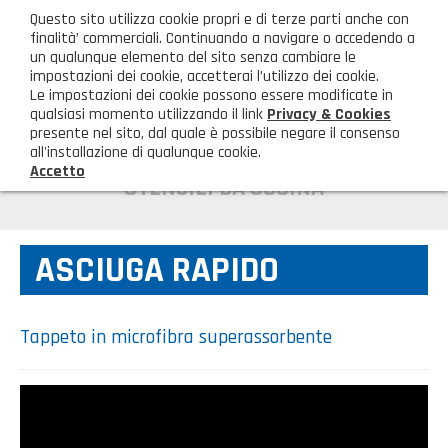
ita
Questo sito utilizza cookie propri e di terze parti anche con
AREA CLIENTI
finalità’ commerciali. Continuando a navigare o accedendo a
un qualunque elemento del sito senza cambiare le
impostazioni dei cookie, accetterai l’utilizzo dei cookie.
M
Le impostazioni dei cookie possono essere modificate in
qualsiasi momento utilizzando il link
Privacy & Cookies
presente nel sito, dal quale è possibile negare il consenso
all'installazione di qualunque cookie.
Accetto
HOME
UTENSILI DA CUCINA
AZIENDA
ASCIUGA RAPIDO
Chi siamo
GAMMA PRODOTTI
Illuminazione
PRODOTTI NOVITÀ
Tappeto in microfibra superassorbente
Igienizzanti-mascherine-guanti
Prodotti in Promozione
CONTATTI
Borse, cesti e trolley
Richiesta Informazioni
SHOP PRIVATI