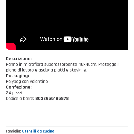
Casalinghi Cucina
Dove siamo
NOVITÀ ED EVENTI
Casalinghi Pulizia
FAQ
Benessere e tempo libero
CATALOGHI
Giardinaggio e Ferramenta
Gazebo
Descrizione:
Panno in microfibra superassorbente 48x40cm. Protegge il
piano di lavoro e asciuga piatti e stoviglie.
Packaging:
Polybag con volantino
Confezione:
24 pezzi
Codice a barre:
8032956185878
Famiglia
Utensili da cucina