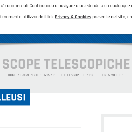
nalità’ commerciali. Continuando a navigare o accedendo a un qualunque
HOME
NOVITÀ ED EVENTI
FAQ
CA
i momento utilizzando il link
Privacy & Cookies
presente nel sito, dal
AZIENDA
GAMMA PRODOTTI
PRODOTTI N
SCOPE TELESCOPICHE
HOME
CASALINGHI PULIZIA
SCOPE TELESCOPICHE
SNODO PUNTA MILLEUSI
LEUSI