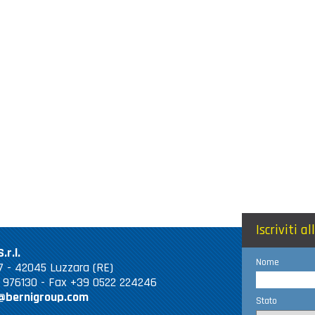
Iscriviti a
.r.l.
Nome
 67 - 42045 Luzzara (RE)
2 976130 - Fax +39 0522 224246
@bernigroup.com
Stato