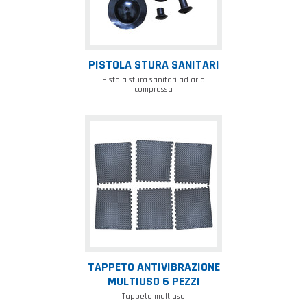
PISTOLA STURA SANITARI
Pistola stura sanitari ad aria
compressa
Tappeto
antivibrazione
multiuso
6
pezzi
TAPPETO ANTIVIBRAZIONE
MULTIUSO 6 PEZZI
Tappeto multiuso