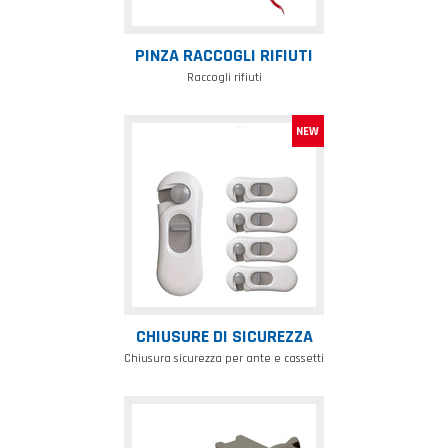
PINZA RACCOGLI RIFIUTI
Raccogli rifiuti
Chiusure
di
sicurezza
CHIUSURE DI SICUREZZA
Chiusura sicurezza per ante e cassetti
Ferma
porta