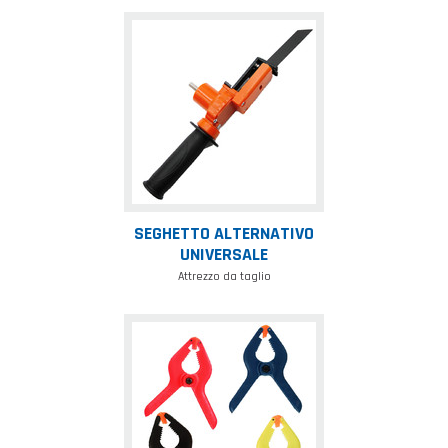
Seghetto
alternativo
universale
SEGHETTO ALTERNATIVO
UNIVERSALE
Attrezzo da taglio
Morsetti
a
molla
multiuso