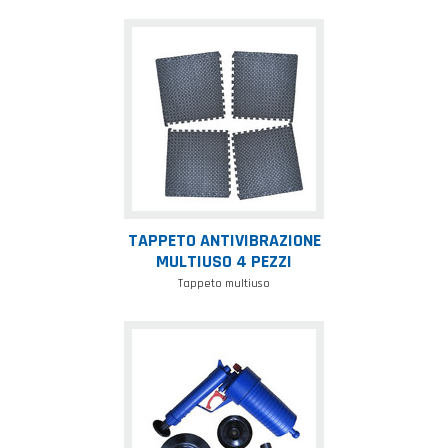
Tappeto
antivibrazione
multiuso
4
pezzi
TAPPETO ANTIVIBRAZIONE
MULTIUSO 4 PEZZI
Tappeto multiuso
Pistola
stura
sanitari