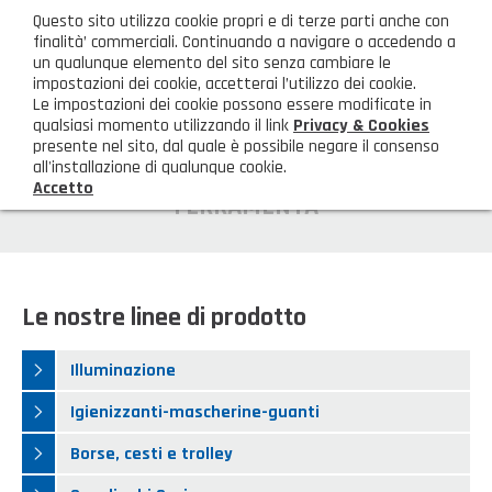
ita
Questo sito utilizza cookie propri e di terze parti anche con
AREA CLIENTI
finalità’ commerciali. Continuando a navigare o accedendo a
un qualunque elemento del sito senza cambiare le
impostazioni dei cookie, accetterai l’utilizzo dei cookie.
M
Le impostazioni dei cookie possono essere modificate in
qualsiasi momento utilizzando il link
Privacy & Cookies
presente nel sito, dal quale è possibile negare il consenso
all'installazione di qualunque cookie.
Accetto
HOME
FERRAMENTA
AZIENDA
Chi siamo
GAMMA PRODOTTI
Le nostre linee di prodotto
Illuminazione
PRODOTTI NOVITÀ
Illuminazione
Igienizzanti-mascherine-guanti
Prodotti in Promozione
CONTATTI
Igienizzanti-mascherine-guanti
Borse, cesti e trolley
Borse, cesti e trolley
Richiesta Informazioni
SHOP PRIVATI