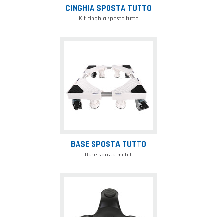
CINGHIA SPOSTA TUTTO
Kit cinghia sposta tutto
Base
sposta
tutto
BASE SPOSTA TUTTO
Base sposta mobili
Rotobase
sposta
tutto
XS