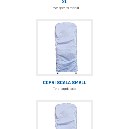
XL
Base sposta mobili
Copri
scala
small
COPRI SCALA SMALL
Telo copriscala
Copri
scala
big