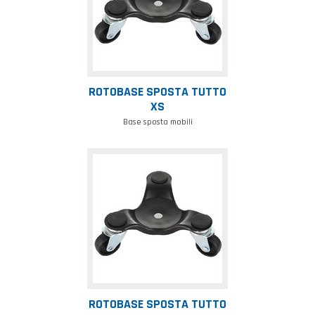
ROTOBASE SPOSTA TUTTO
XS
Base sposta mobili
Rotobase
sposta
tutto
XL
ROTOBASE SPOSTA TUTTO