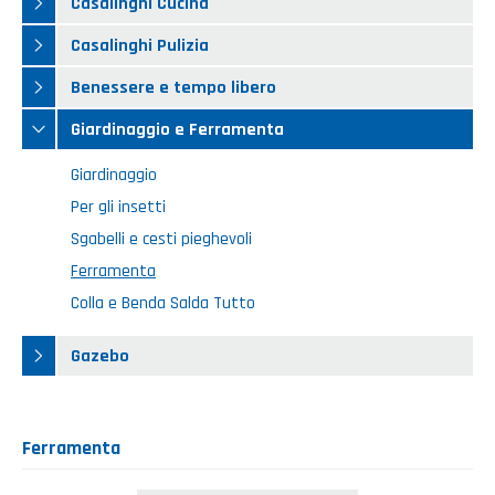
Casalinghi Cucina
Casalinghi Cucina
Dove siamo
NOVITÀ ED EVENTI
Casalinghi Pulizia
Casalinghi Pulizia
FAQ
Benessere e tempo libero
Benessere e tempo libero
Giardinaggio e Ferramenta
CATALOGHI
Giardinaggio e Ferramenta
Giardinaggio
Gazebo
Per gli insetti
Sgabelli e cesti pieghevoli
Ferramenta
Colla e Benda Salda Tutto
Gazebo
Ferramenta