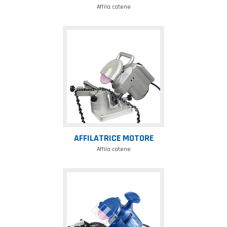
Affila catene
Affilatrice
motore
AFFILATRICE MOTORE
Affila catene
Affilatrice
eco
blu