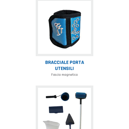
Bracciale
porta
utensili
BRACCIALE PORTA
UTENSILI
Fascia magnetica
Rulli
pittori