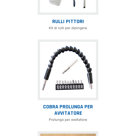
RULLI PITTORI
Kit di rulli per dipingere
Cobra
prolunga
per
avvitatore
COBRA PROLUNGA PER
AVVITATORE
Prolunga per avvitatore