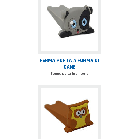
porta
a
forma
di
cane
FERMA PORTA A FORMA DI
CANE
Ferma porta in silicone
Ferma
porta
a
forma
di
gufo