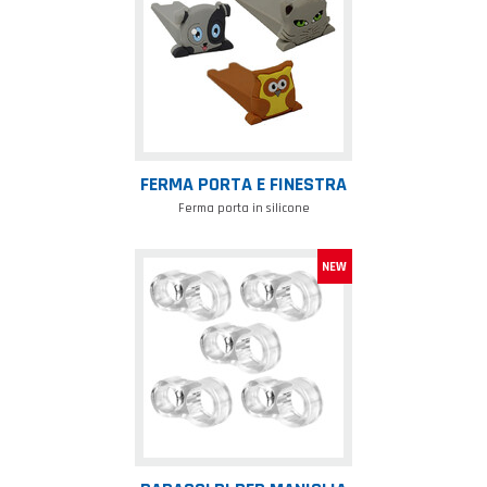
e
finestra
FERMA PORTA E FINESTRA
Ferma porta in silicone
Paracolpi
per
maniglia
di
porte
e
finestre