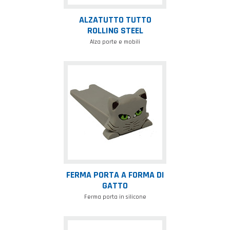
ALZATUTTO TUTTO
ROLLING STEEL
Alza porte e mobili
Ferma
porta
a
forma
di
gatto
FERMA PORTA A FORMA DI
GATTO
Ferma porta in silicone
Ferma