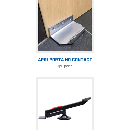
Apri
porta
no
contact
APRI PORTA NO CONTACT
Apri porta
Alzatutto
tutto
rolling
steel