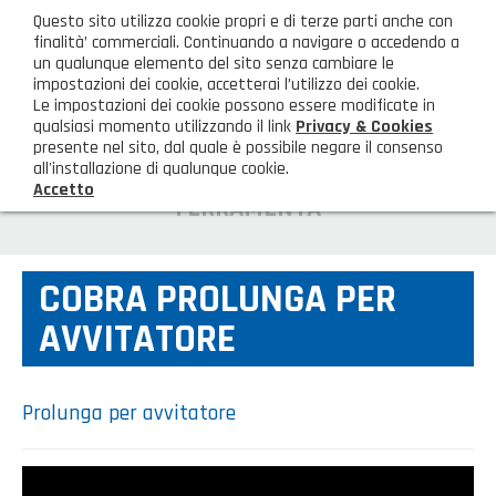
ita
Questo sito utilizza cookie propri e di terze parti anche con
AREA CLIENTI
finalità’ commerciali. Continuando a navigare o accedendo a
un qualunque elemento del sito senza cambiare le
impostazioni dei cookie, accetterai l’utilizzo dei cookie.
M
Le impostazioni dei cookie possono essere modificate in
qualsiasi momento utilizzando il link
Privacy & Cookies
presente nel sito, dal quale è possibile negare il consenso
all'installazione di qualunque cookie.
Accetto
HOME
FERRAMENTA
AZIENDA
COBRA PROLUNGA PER
Chi siamo
GAMMA PRODOTTI
AVVITATORE
Illuminazione
PRODOTTI NOVITÀ
Igienizzanti-mascherine-guanti
Prodotti in Promozione
Prolunga per avvitatore
CONTATTI
Borse, cesti e trolley
Richiesta Informazioni
SHOP PRIVATI