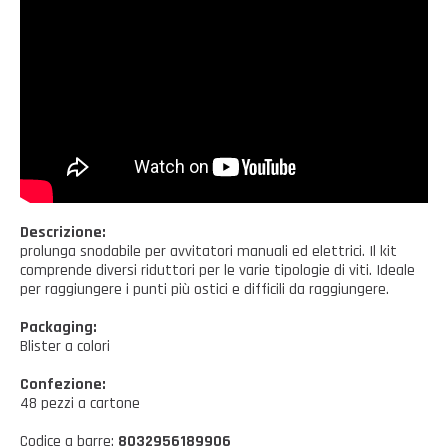
Casalinghi Cucina
Dove siamo
NOVITÀ ED EVENTI
Casalinghi Pulizia
FAQ
Benessere e tempo libero
CATALOGHI
Giardinaggio e Ferramenta
Gazebo
Descrizione:
prolunga snodabile per avvitatori manuali ed elettrici. Il kit
comprende diversi riduttori per le varie tipologie di viti. Ideale
per raggiungere i punti più ostici e difficili da raggiungere.
Packaging:
Blister a colori
Confezione:
48 pezzi a cartone
Codice a barre:
8032956189906